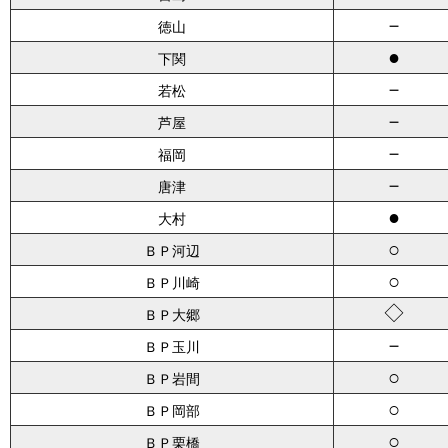
－
徳山
●
下関
－
若松
－
芦屋
－
福岡
－
唐津
●
大村
○
ＢＰ河辺
○
ＢＰ川崎
◇
ＢＰ大郷
－
ＢＰ玉川
○
ＢＰ岩間
○
ＢＰ岡部
○
ＢＰ栗橋