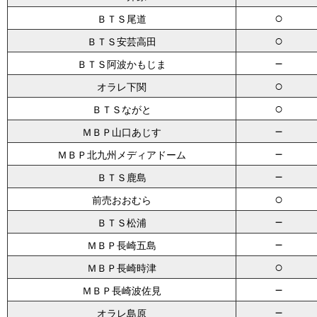
○
ＢＴＳ尾道
○
ＢＴＳ安芸高田
－
ＢＴＳ阿波かもじま
○
オラレ下関
○
ＢＴＳながと
－
ＭＢＰ山口あじす
－
ＭＢＰ北九州メディアドーム
－
ＢＴＳ鹿島
○
前売おおむら
－
ＢＴＳ松浦
－
ＭＢＰ長崎五島
○
ＭＢＰ長崎時津
－
ＭＢＰ長崎波佐見
－
オラレ島原