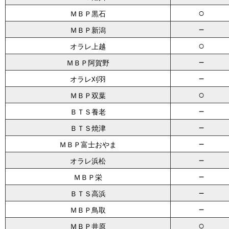
○
ＭＢＰ黒石
－
ＭＢＰ新潟
○
オラレ上越
－
ＭＢＰ阿賀野
－
オラレ刈羽
○
ＭＢＰ双葉
－
ＢＴＳ養老
－
ＢＴＳ焼津
－
ＭＢＰ富士おやま
－
オラレ浜松
－
ＭＢＰ栄
－
ＢＴＳ高浜
－
ＭＢＰ鳥取
○
ＭＢＰ井原