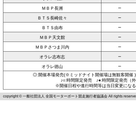
－
ＭＢＰ長洲
－
ＢＴＳ長崎佐々
－
ＢＴＳ由布
－
ＭＢＰ天文館
－
ＭＢＰさつま川内
－
オラレ志布志
－
オラレ徳山
◎:開催本場発売(※ミッドナイト開催場は無観客開催 )
♪○:時間限定発売 ♪●:時間限定発売（
※開催日程や進行時間等は当日変更になる
copyright © 一般社団法人 全国モーターボート競走施行者協議会 All rights reserve