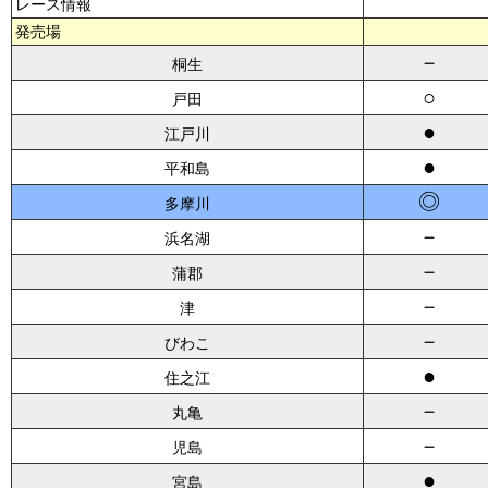
レース情報
発売場
－
桐生
○
戸田
●
江戸川
●
平和島
◎
多摩川
－
浜名湖
－
蒲郡
－
津
－
びわこ
●
住之江
－
丸亀
－
児島
●
宮島