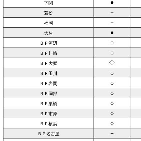
●
下関
－
若松
－
福岡
●
大村
○
ＢＰ河辺
○
ＢＰ川崎
◇
ＢＰ大郷
○
ＢＰ玉川
○
ＢＰ岩間
○
ＢＰ岡部
○
ＢＰ栗橋
○
ＢＰ市原
○
ＢＰ横浜
－
ＢＰ名古屋