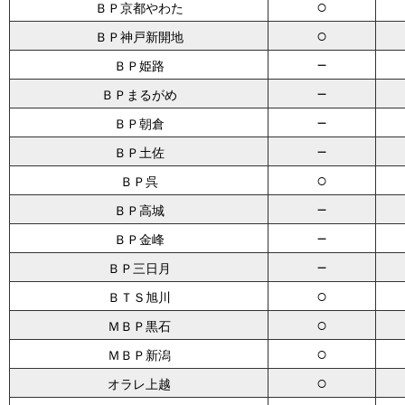
○
ＢＰ京都やわた
○
ＢＰ神戸新開地
－
ＢＰ姫路
－
ＢＰまるがめ
－
ＢＰ朝倉
－
ＢＰ土佐
○
ＢＰ呉
－
ＢＰ高城
－
ＢＰ金峰
－
ＢＰ三日月
○
ＢＴＳ旭川
○
ＭＢＰ黒石
○
ＭＢＰ新潟
○
オラレ上越