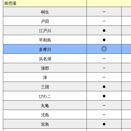
発売場
－
桐生
－
戸田
●
江戸川
●
平和島
◎
多摩川
－
浜名湖
－
蒲郡
－
津
●
三国
●
びわこ
－
丸亀
－
児島
●
宮島