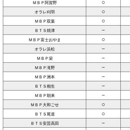
○
ＭＢＰ阿賀野
○
オラレ刈羽
○
ＭＢＰ双葉
－
ＢＴＳ焼津
○
ＭＢＰ富士おやま
－
オラレ浜松
－
ＭＢＰ栄
－
ＭＢＰ滝野
－
ＭＢＰ洲本
－
ＢＴＳ相生
－
ＭＢＰ朝来
○
ＭＢＰ大和ごせ
○
ＢＴＳ尾道
－
ＢＴＳ安芸高田