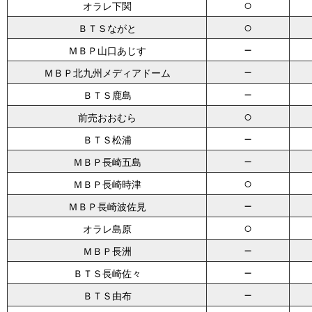
○
オラレ下関
○
ＢＴＳながと
－
ＭＢＰ山口あじす
－
ＭＢＰ北九州メディアドーム
－
ＢＴＳ鹿島
○
前売おおむら
－
ＢＴＳ松浦
－
ＭＢＰ長崎五島
○
ＭＢＰ長崎時津
－
ＭＢＰ長崎波佐見
○
オラレ島原
－
ＭＢＰ長洲
－
ＢＴＳ長崎佐々
－
ＢＴＳ由布