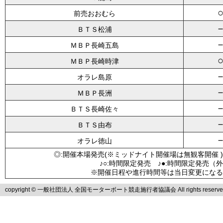
前売おおむら
ＢＴＳ松浦
ＭＢＰ長崎五島
ＭＢＰ長崎時津
オラレ島原
ＭＢＰ長洲
ＢＴＳ長崎佐々
ＢＴＳ由布
オラレ徳山
◎:開催本場発売(※ミッドナイト開催場は無観客開催 )
♪○:時間限定発売 ♪●:時間限定発売（
※開催日程や進行時間等は当日変更になる
copyright © 一般社団法人 全国モーターボート競走施行者協議会 All rights reserve