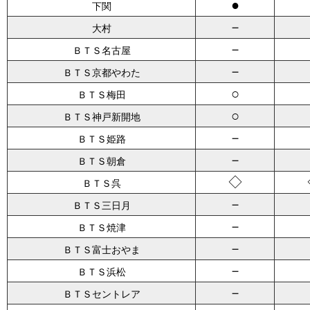
●
下関
－
大村
－
ＢＴＳ名古屋
－
ＢＴＳ京都やわた
○
ＢＴＳ梅田
○
ＢＴＳ神戸新開地
－
ＢＴＳ姫路
－
ＢＴＳ朝倉
◇
ＢＴＳ呉
－
ＢＴＳ三日月
－
ＢＴＳ焼津
－
ＢＴＳ富士おやま
－
ＢＴＳ浜松
－
ＢＴＳセントレア