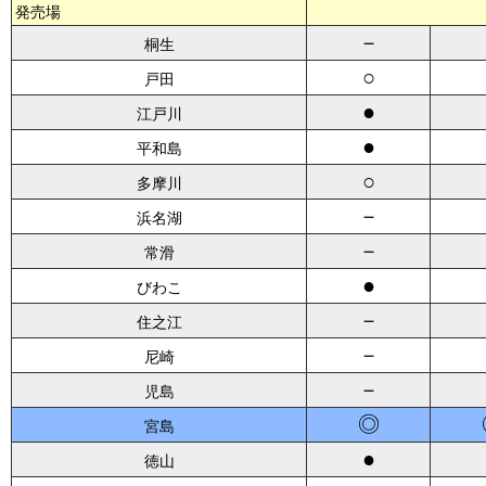
発売場
－
桐生
○
戸田
●
江戸川
●
平和島
○
多摩川
－
浜名湖
－
常滑
●
びわこ
－
住之江
－
尼崎
－
児島
◎
宮島
●
徳山