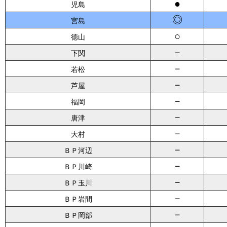
●
児島
◎
宮島
○
徳山
－
下関
－
若松
－
芦屋
－
福岡
－
唐津
－
大村
－
ＢＰ河辺
－
ＢＰ川崎
－
ＢＰ玉川
－
ＢＰ岩間
－
ＢＰ岡部