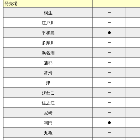
発売場
－
桐生
－
江戸川
●
平和島
－
多摩川
－
浜名湖
－
蒲郡
－
常滑
－
津
－
びわこ
－
住之江
－
尼崎
●
鳴門
－
丸亀