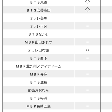
◇
ＢＴＳ尾道
◇
ＢＴＳ安芸高田
－
オラレ美馬
－
オラレ下関
－
ＢＴＳながと
－
ＭＢＰ山口あじす
○
オラレ田布施
－
ＢＴＳ西予
－
ＭＢＰ北九州メディアドーム
－
ＭＢＰ嘉麻
－
ＢＴＳ鹿島
－
前売おおむら
－
ＢＴＳ松浦
－
ＭＢＰ長崎五島