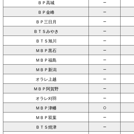
－
ＢＰ高城
－
ＢＰ金峰
－
ＢＰ三日月
－
ＢＴＳみやき
－
ＢＴＳ旭川
－
ＭＢＰ黒石
－
ＭＢＰ福島
－
ＭＢＰ新潟
－
オラレ上越
－
ＭＢＰ阿賀野
－
オラレ刈羽
○
ＭＢＰ津幡
－
ＭＢＰ双葉
－
ＢＴＳ焼津