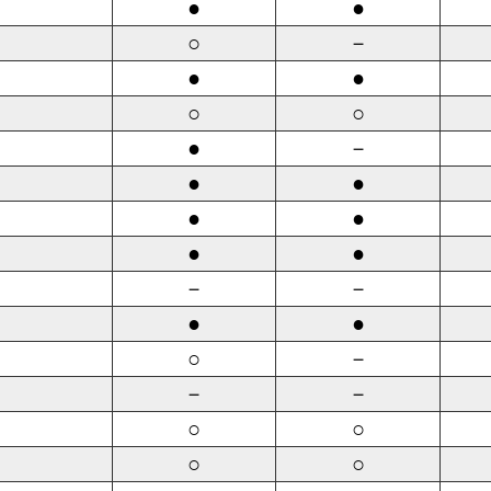
●
●
○
－
●
●
○
○
●
－
●
●
●
●
●
●
－
－
●
●
○
－
－
－
○
○
○
○