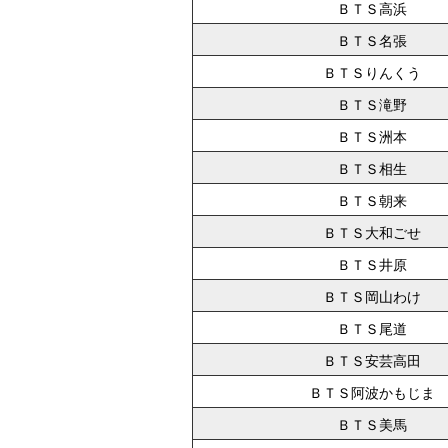
ＢＴＳ高浜
ＢＴＳ名張
ＢＴＳりんくう
ＢＴＳ滝野
ＢＴＳ洲本
ＢＴＳ相生
ＢＴＳ朝来
ＢＴＳ大和ごせ
ＢＴＳ井原
ＢＴＳ岡山わけ
ＢＴＳ尾道
ＢＴＳ安芸高田
ＢＴＳ阿波かもじま
ＢＴＳ美馬