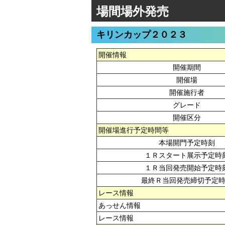
場間場外発売
キリンカップ２０２３
開催情報
開催期間
開催場
開催施行者
グレード
開催区分
開催場進行予定時間等
本場開門予定時刻
１Ｒスタート展示予定時
１Ｒ当回発売開始予定時
最終Ｒ当回発売締切予定
レース情報
あっせん情報
レース情報