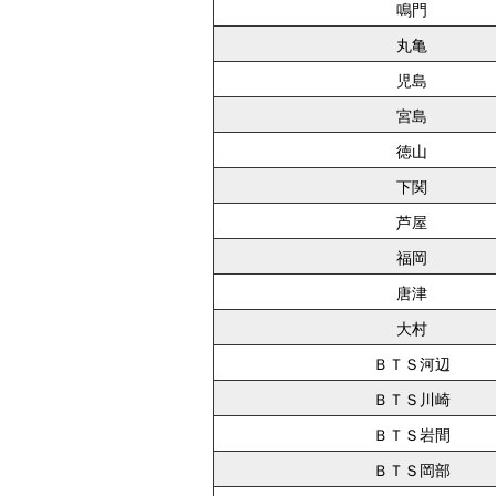
鳴門
丸亀
児島
宮島
徳山
下関
芦屋
福岡
唐津
大村
ＢＴＳ河辺
ＢＴＳ川崎
ＢＴＳ岩間
ＢＴＳ岡部