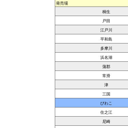
発売場
桐生
戸田
江戸川
平和島
多摩川
浜名湖
蒲郡
常滑
津
三国
びわこ
住之江
尼崎