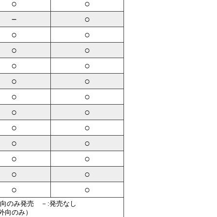
○
○
－
○
○
○
○
○
○
○
○
○
○
○
○
○
○
○
○
○
○
○
○
○
○
○
外向のみ発売 －:発売なし
（外向のみ）