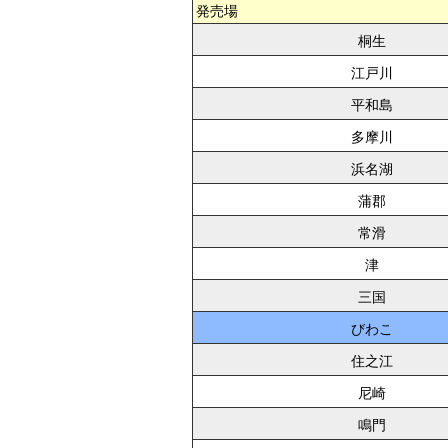
発売場
桐生
江戸川
平和島
多摩川
浜名湖
蒲郡
常滑
津
三国
びわこ
住之江
尼崎
鳴門