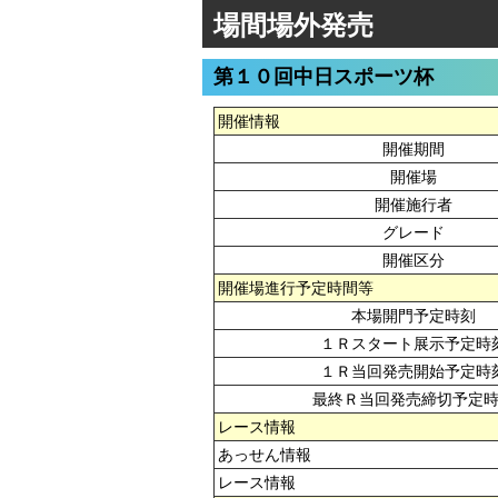
場間場外発売
第１０回中日スポーツ杯
開催情報
開催期間
開催場
開催施行者
グレード
開催区分
開催場進行予定時間等
本場開門予定時刻
１Ｒスタート展示予定時
１Ｒ当回発売開始予定時
最終Ｒ当回発売締切予定
レース情報
あっせん情報
レース情報