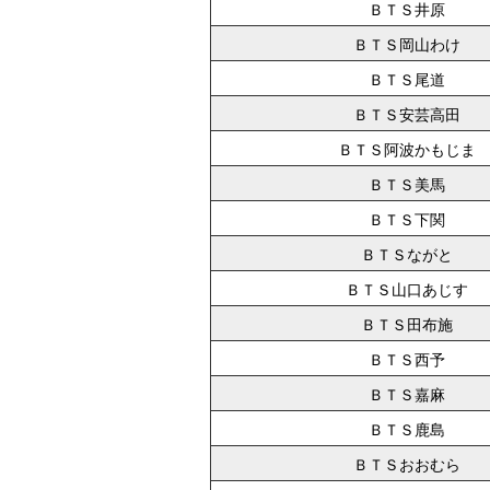
ＢＴＳ井原
ＢＴＳ岡山わけ
ＢＴＳ尾道
ＢＴＳ安芸高田
ＢＴＳ阿波かもじま
ＢＴＳ美馬
ＢＴＳ下関
ＢＴＳながと
ＢＴＳ山口あじす
ＢＴＳ田布施
ＢＴＳ西予
ＢＴＳ嘉麻
ＢＴＳ鹿島
ＢＴＳおおむら