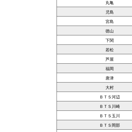
丸亀
児島
宮島
徳山
下関
若松
芦屋
福岡
唐津
大村
ＢＴＳ河辺
ＢＴＳ川崎
ＢＴＳ玉川
ＢＴＳ岡部