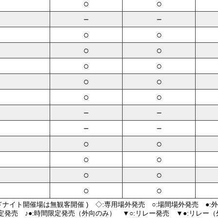
○
○
－
－
○
○
○
○
○
○
○
○
○
○
－
－
－
－
○
○
○
○
○
○
○
○
ドナイト開催場は無観客開催 ) ◇:専用場外発売 ○:場間場外発売 ●:
限定発売 ♪●:時間限定発売（外向のみ） ▼○:リレー発売 ▼●:リレー