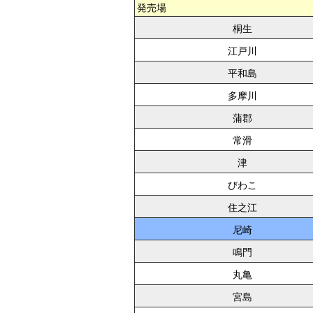
発売場
桐生
江戸川
平和島
多摩川
蒲郡
常滑
津
びわこ
住之江
尼崎
鳴門
丸亀
宮島