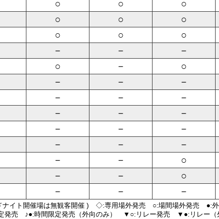
○
○
○
○
○
○
○
○
○
－
－
－
○
－
○
－
－
－
－
－
－
－
－
－
－
－
－
－
－
－
－
－
○
－
－
○
－
－
－
ドナイト開催場は無観客開催 ) ◇:専用場外発売 ○:場間場外発売 ●:
限定発売 ♪●:時間限定発売（外向のみ） ▼○:リレー発売 ▼●:リレー