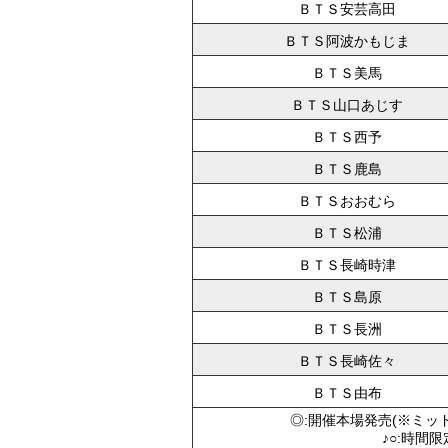
ＢＴＳ安芸高田
ＢＴＳ阿波かもじま
ＢＴＳ美馬
ＢＴＳ山口あじす
ＢＴＳ西予
ＢＴＳ鹿島
ＢＴＳおおむら
ＢＴＳ松浦
ＢＴＳ長崎時津
ＢＴＳ島原
ＢＴＳ長洲
ＢＴＳ長崎佐々
ＢＴＳ由布
◎:開催本場発売(※ミッ
♪○:時間