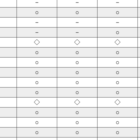
－
－
－
○
○
○
－
－
－
－
－
○
◇
◇
◇
○
○
○
○
○
○
○
○
○
○
○
○
○
○
○
◇
◇
◇
○
○
○
○
○
○
○
○
○