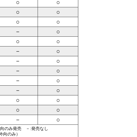
○
○
○
○
○
○
－
○
○
○
－
○
－
○
－
○
－
○
－
○
○
○
○
○
－
○
外向のみ発売 －:発売なし
（外向のみ）