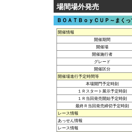
場間場外発売
ＢＯＡＴＢｏｙＣＵＰ～まくっ
開催情報
開催期間
開催場
開催施行者
グレード
開催区分
開催場進行予定時間等
本場開門予定時刻
１Ｒスタート展示予定時刻
１Ｒ当回発売開始予定時刻
最終Ｒ当回発売締切予定時刻
レース情報
あっせん情報
レース情報