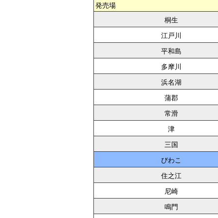
発売場
桐生
江戸川
平和島
多摩川
浜名湖
蒲郡
常滑
津
三国
びわこ
住之江
尼崎
鳴門