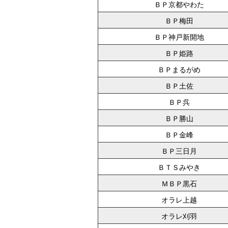
ＢＰ京都やわた
ＢＰ梅田
ＢＰ神戸新開地
ＢＰ姫路
ＢＰまるがめ
ＢＰ土佐
ＢＰ呉
ＢＰ勝山
ＢＰ金峰
ＢＰ三日月
ＢＴＳみやき
ＭＢＰ黒石
オラレ上越
オラレ刈羽