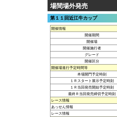
場間場外発売
第１１回近江牛カップ
開催情報
開催期間
開催場
開催施行者
グレード
開催区分
開催場進行予定時間等
本場開門予定時刻
１Ｒスタート展示予定時刻
１Ｒ当回発売開始予定時刻
最終Ｒ当回発売締切予定時刻
レース情報
あっせん情報
レース情報