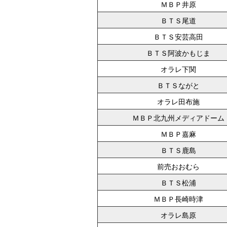
ＭＢＰ井原
ＢＴＳ尾道
ＢＴＳ安芸高田
ＢＴＳ阿波かもじま
オラレ下関
ＢＴＳながと
オラレ田布施
ＭＢＰ北九州メディアドーム
ＭＢＰ嘉麻
ＢＴＳ鹿島
前売おおむら
ＢＴＳ松浦
ＭＢＰ長崎時津
オラレ島原