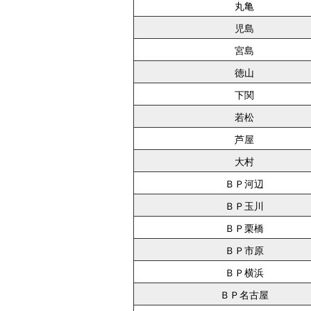
丸亀
児島
宮島
徳山
下関
若松
芦屋
大村
ＢＰ河辺
ＢＰ玉川
ＢＰ栗橋
ＢＰ市原
ＢＰ横浜
ＢＰ名古屋