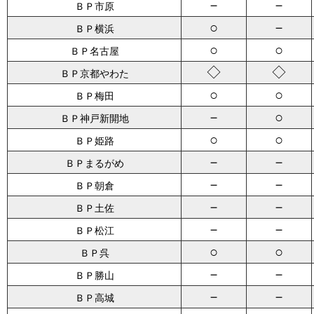
－
－
ＢＰ市原
○
－
ＢＰ横浜
○
○
ＢＰ名古屋
◇
◇
ＢＰ京都やわた
○
○
ＢＰ梅田
－
○
ＢＰ神戸新開地
○
○
ＢＰ姫路
－
－
ＢＰまるがめ
－
－
ＢＰ朝倉
－
－
ＢＰ土佐
－
－
ＢＰ松江
○
○
ＢＰ呉
－
－
ＢＰ勝山
－
－
ＢＰ高城