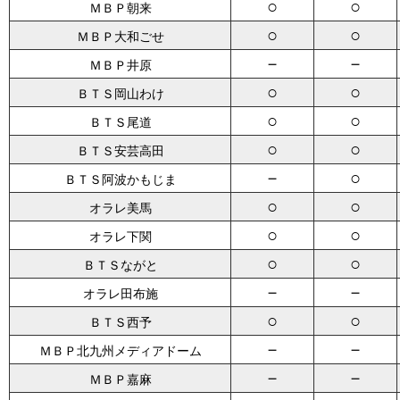
○
○
ＭＢＰ朝来
○
○
ＭＢＰ大和ごせ
－
－
ＭＢＰ井原
○
○
ＢＴＳ岡山わけ
○
○
ＢＴＳ尾道
○
○
ＢＴＳ安芸高田
－
○
ＢＴＳ阿波かもじま
○
○
オラレ美馬
○
○
オラレ下関
○
○
ＢＴＳながと
－
－
オラレ田布施
○
○
ＢＴＳ西予
－
－
ＭＢＰ北九州メディアドーム
－
－
ＭＢＰ嘉麻