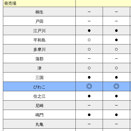
発売場
－
－
桐生
－
－
戸田
●
●
江戸川
○
●
平和島
○
○
多摩川
－
－
蒲郡
○
○
津
●
●
三国
◎
◎
びわこ
●
●
住之江
－
－
尼崎
●
●
鳴門
－
－
丸亀