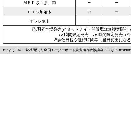
－
－
ＭＢＰさつま川内
○
－
ＢＴＳ加治木
－
－
オラレ徳山
◎:開催本場発売(※ミッドナイト開催場は無観客開催 )
♪○:時間限定発売 ♪●:時間限定発売（
※開催日程や進行時間等は当日変更になる
copyright © 一般社団法人 全国モーターボート競走施行者協議会 All rights reserve