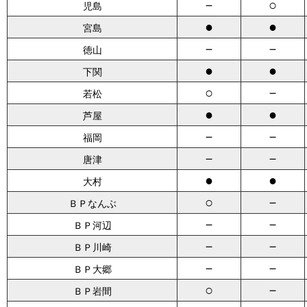
－
○
児島
●
●
宮島
－
－
徳山
●
●
下関
○
－
若松
●
●
芦屋
－
－
福岡
－
－
唐津
●
●
大村
○
－
ＢＰなんぶ
－
－
ＢＰ河辺
－
－
ＢＰ川崎
－
－
ＢＰ大郷
○
－
ＢＰ岩間