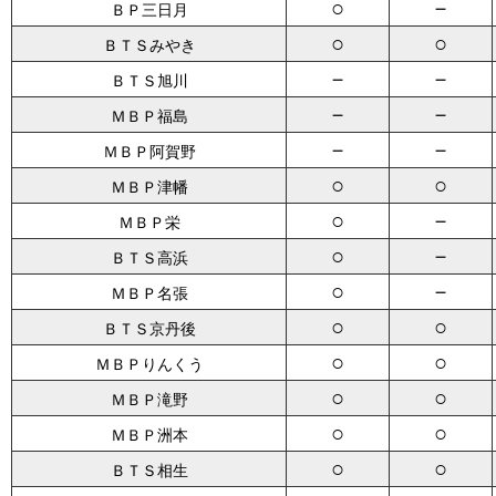
○
－
ＢＰ三日月
○
○
ＢＴＳみやき
－
－
ＢＴＳ旭川
－
－
ＭＢＰ福島
－
－
ＭＢＰ阿賀野
○
○
ＭＢＰ津幡
○
－
ＭＢＰ栄
○
－
ＢＴＳ高浜
○
－
ＭＢＰ名張
○
○
ＢＴＳ京丹後
○
○
ＭＢＰりんくう
○
○
ＭＢＰ滝野
○
○
ＭＢＰ洲本
○
○
ＢＴＳ相生