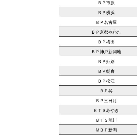
ＢＰ市原
ＢＰ横浜
ＢＰ名古屋
ＢＰ京都やわた
ＢＰ梅田
ＢＰ神戸新開地
ＢＰ姫路
ＢＰ朝倉
ＢＰ松江
ＢＰ呉
ＢＰ三日月
ＢＴＳみやき
ＢＴＳ旭川
ＭＢＰ新潟