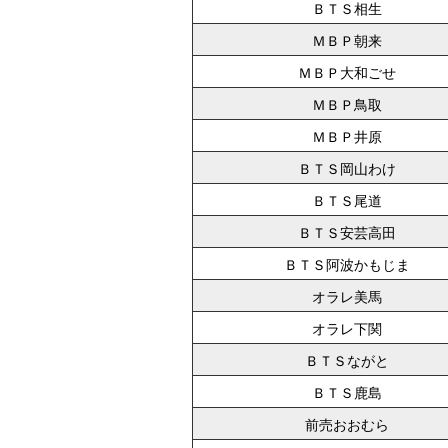
ＢＴＳ相生
ＭＢＰ朝来
ＭＢＰ大和ごせ
ＭＢＰ鳥取
ＭＢＰ井原
ＢＴＳ岡山わけ
ＢＴＳ尾道
ＢＴＳ安芸高田
ＢＴＳ阿波かもじま
オラレ美馬
オラレ下関
ＢＴＳながと
ＢＴＳ鹿島
前売おおむら