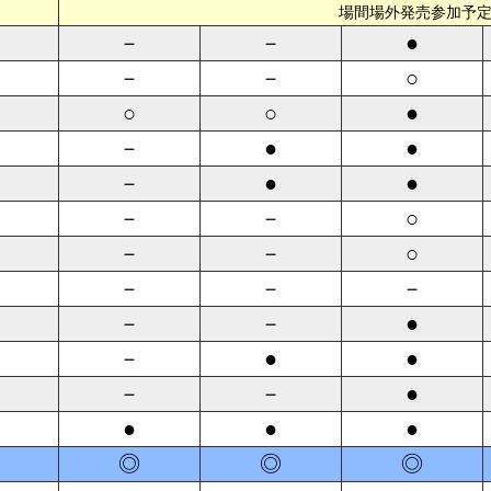
場間場外発売参加予
－
－
●
－
－
○
○
○
●
－
●
●
－
●
●
－
－
○
－
－
○
－
－
－
－
－
●
－
●
●
－
－
●
●
●
●
◎
◎
◎