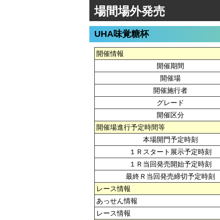
場間場外発売
UHA味覚糖杯
開催情報
開催期間
開催場
開催施行者
グレード
開催区分
開催場進行予定時間等
本場開門予定時刻
１Ｒスタート展示予定時刻
１Ｒ当回発売開始予定時刻
最終Ｒ当回発売締切予定時刻
レース情報
あっせん情報
レース情報