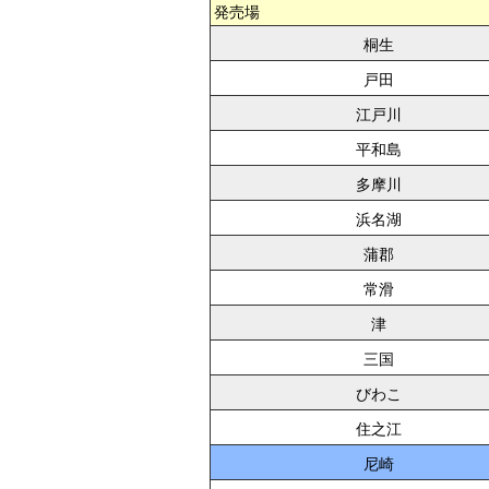
発売場
桐生
戸田
江戸川
平和島
多摩川
浜名湖
蒲郡
常滑
津
三国
びわこ
住之江
尼崎