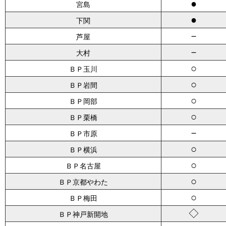
●
宮島
●
下関
－
芦屋
－
大村
○
ＢＰ玉川
○
ＢＰ岩間
○
ＢＰ岡部
○
ＢＰ栗橋
－
ＢＰ市原
○
ＢＰ横浜
○
ＢＰ名古屋
○
ＢＰ京都やわた
○
ＢＰ梅田
◇
ＢＰ神戸新開地