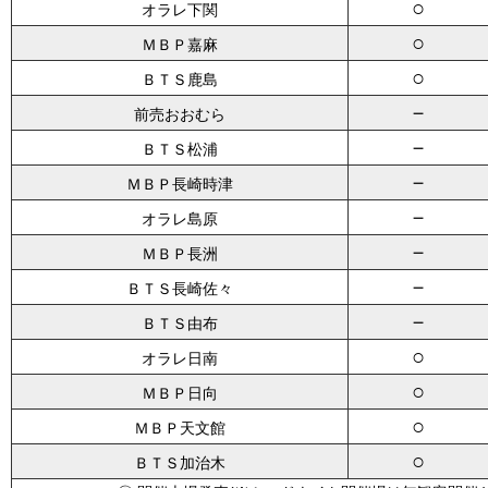
○
オラレ下関
○
ＭＢＰ嘉麻
○
ＢＴＳ鹿島
－
前売おおむら
－
ＢＴＳ松浦
－
ＭＢＰ長崎時津
－
オラレ島原
－
ＭＢＰ長洲
－
ＢＴＳ長崎佐々
－
ＢＴＳ由布
○
オラレ日南
○
ＭＢＰ日向
○
ＭＢＰ天文館
○
ＢＴＳ加治木