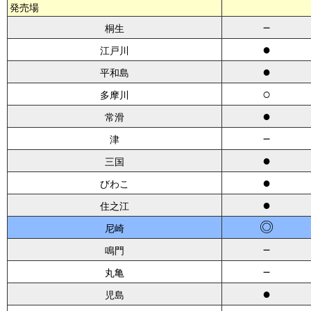
発売場
－
桐生
●
江戸川
●
平和島
○
多摩川
●
常滑
－
津
●
三国
●
びわこ
●
住之江
◎
尼崎
－
鳴門
－
丸亀
●
児島