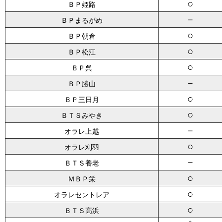
○
ＢＰ姫路
－
ＢＰまるがめ
○
ＢＰ朝倉
○
ＢＰ松江
○
ＢＰ呉
－
ＢＰ勝山
○
ＢＰ三日月
○
ＢＴＳみやき
－
オラレ上越
○
オラレ刈羽
－
ＢＴＳ養老
○
ＭＢＰ栄
○
オラレセントレア
○
ＢＴＳ高浜