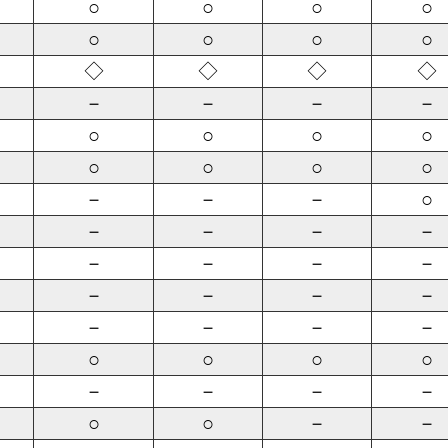
○
○
○
○
○
○
○
○
◇
◇
◇
◇
－
－
－
－
○
○
○
○
○
○
○
○
－
－
－
○
－
－
－
－
－
－
－
－
－
－
－
－
－
－
－
－
○
○
○
○
－
－
－
－
○
○
－
－