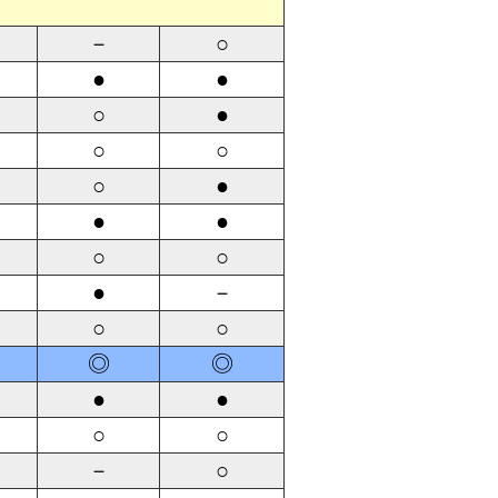
－
○
●
●
○
●
○
○
○
●
●
●
○
○
●
－
○
○
◎
◎
●
●
○
○
－
○