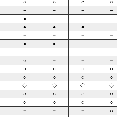
○
○
○
○
－
－
－
－
●
－
－
－
●
●
●
－
－
－
－
－
●
●
－
－
－
－
－
－
○
－
－
－
○
○
○
○
○
○
○
○
◇
◇
◇
◇
○
○
○
○
○
○
○
○
－
－
－
○