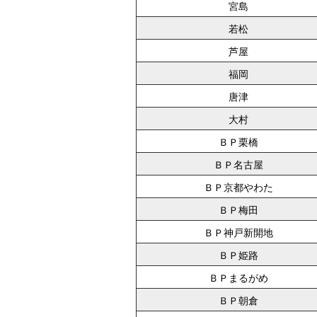
宮島
若松
芦屋
福岡
唐津
大村
ＢＰ栗橋
ＢＰ名古屋
ＢＰ京都やわた
ＢＰ梅田
ＢＰ神戸新開地
ＢＰ姫路
ＢＰまるがめ
ＢＰ朝倉