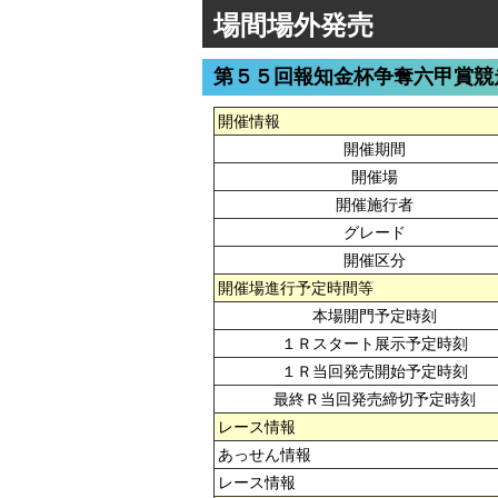
場間場外発売
第５５回報知金杯争奪六甲賞競
開催情報
開催期間
開催場
開催施行者
グレード
開催区分
開催場進行予定時間等
本場開門予定時刻
１Ｒスタート展示予定時刻
１Ｒ当回発売開始予定時刻
最終Ｒ当回発売締切予定時刻
レース情報
あっせん情報
レース情報