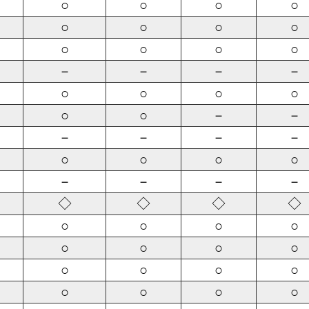
○
○
○
○
○
○
○
○
○
○
○
○
－
－
－
－
○
○
○
○
○
○
－
－
－
－
－
－
○
○
○
○
－
－
－
－
◇
◇
◇
◇
○
○
○
○
○
○
○
○
○
○
○
○
○
○
○
○