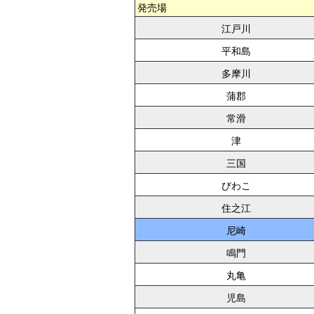
発売場
江戸川
平和島
多摩川
蒲郡
常滑
津
三国
びわこ
住之江
尼崎
鳴門
丸亀
児島