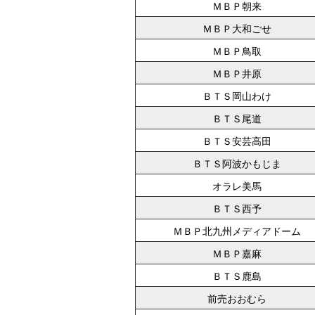
ＭＢＰ朝来
ＭＢＰ大和ごせ
ＭＢＰ鳥取
ＭＢＰ井原
ＢＴＳ岡山わけ
ＢＴＳ尾道
ＢＴＳ安芸高田
ＢＴＳ阿波かもじま
オラレ美馬
ＢＴＳ西予
ＭＢＰ北九州メディアドーム
ＭＢＰ嘉麻
ＢＴＳ鹿島
前売おおむら