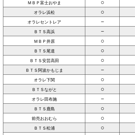
○
ＭＢＰ富士おやま
○
オラレ浜松
－
オラレセントレア
－
ＢＴＳ高浜
○
ＭＢＰ井原
○
ＢＴＳ尾道
○
ＢＴＳ安芸高田
－
ＢＴＳ阿波かもじま
○
オラレ下関
○
ＢＴＳながと
－
オラレ田布施
○
ＢＴＳ鹿島
○
前売おおむら
○
ＢＴＳ松浦