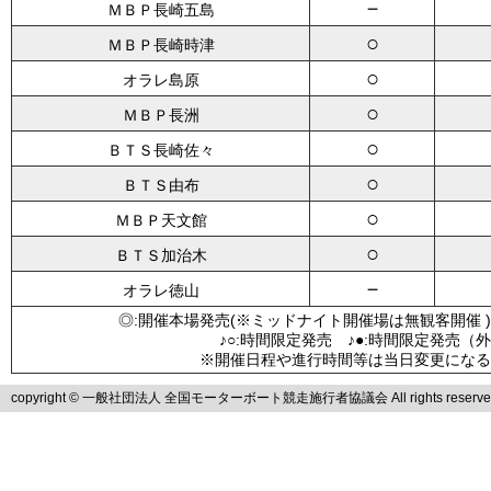
－
ＭＢＰ長崎五島
○
ＭＢＰ長崎時津
○
オラレ島原
○
ＭＢＰ長洲
○
ＢＴＳ長崎佐々
○
ＢＴＳ由布
○
ＭＢＰ天文館
○
ＢＴＳ加治木
－
オラレ徳山
◎:開催本場発売(※ミッドナイト開催場は無観客開催 )
♪○:時間限定発売 ♪●:時間限定発売（
※開催日程や進行時間等は当日変更になる
copyright © 一般社団法人 全国モーターボート競走施行者協議会 All rights reserve