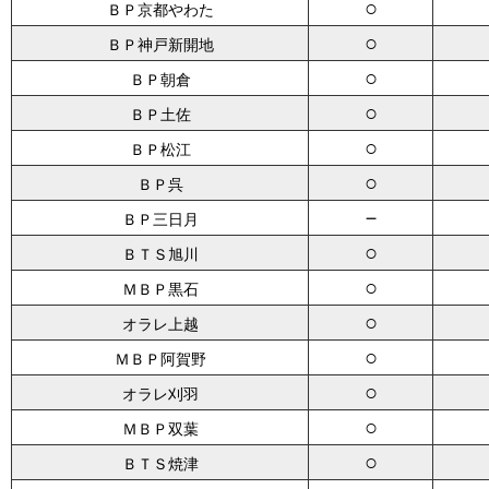
○
ＢＰ京都やわた
○
ＢＰ神戸新開地
○
ＢＰ朝倉
○
ＢＰ土佐
○
ＢＰ松江
○
ＢＰ呉
－
ＢＰ三日月
○
ＢＴＳ旭川
○
ＭＢＰ黒石
○
オラレ上越
○
ＭＢＰ阿賀野
○
オラレ刈羽
○
ＭＢＰ双葉
○
ＢＴＳ焼津