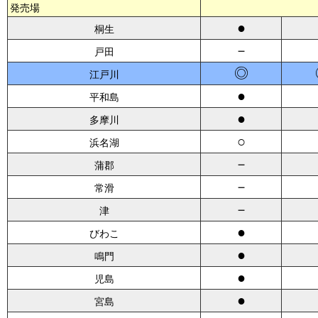
発売場
●
桐生
－
戸田
◎
江戸川
●
平和島
●
多摩川
○
浜名湖
－
蒲郡
－
常滑
－
津
●
びわこ
●
鳴門
●
児島
●
宮島