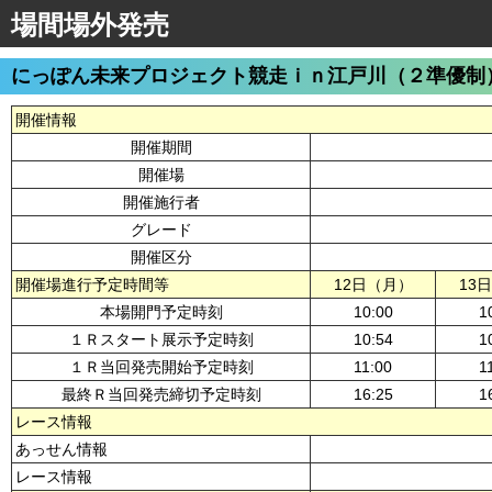
場間場外発売
にっぽん未来プロジェクト競走ｉｎ江戸川（２準優制
開催情報
開催期間
開催場
開催施行者
グレード
開催区分
開催場進行予定時間等
12日（月）
13
本場開門予定時刻
10:00
1
１Ｒスタート展示予定時刻
10:54
1
１Ｒ当回発売開始予定時刻
11:00
1
最終Ｒ当回発売締切予定時刻
16:25
1
レース情報
あっせん情報
レース情報