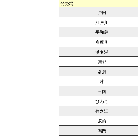
発売場
戸田
江戸川
平和島
多摩川
浜名湖
蒲郡
常滑
津
三国
びわこ
住之江
尼崎
鳴門