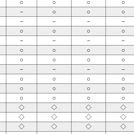
○
○
○
○
－
○
○
○
－
－
－
－
○
○
○
○
－
－
－
－
○
○
○
○
○
○
○
○
－
－
－
－
○
○
○
○
○
○
○
○
○
○
○
○
◇
◇
◇
◇
◇
◇
◇
◇
◇
◇
◇
◇