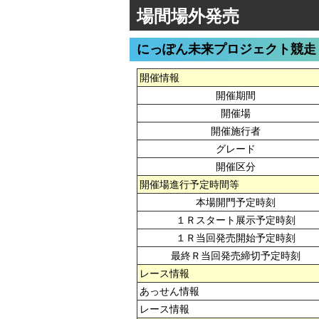
場間場外発売
にっぽん未来プロジェクト競走
開催情報
開催期間
開催場
開催施行者
グレード
開催区分
開催場進行予定時間等
本場開門予定時刻
１Ｒスタート展示予定時刻
１Ｒ当回発売開始予定時刻
最終Ｒ当回発売締切予定時刻
レース情報
あっせん情報
レース情報