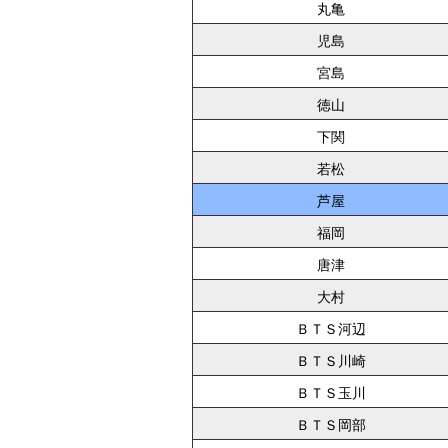
丸亀
児島
宮島
徳山
下関
若松
芦屋
福岡
唐津
大村
ＢＴＳ河辺
ＢＴＳ川崎
ＢＴＳ玉川
ＢＴＳ岡部