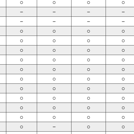
○
○
○
○
－
－
－
－
－
－
－
－
○
○
○
○
○
○
○
○
○
○
○
○
○
○
○
○
○
○
○
○
○
○
○
○
○
○
○
○
○
○
○
○
○
○
○
○
○
○
○
○
○
－
○
○