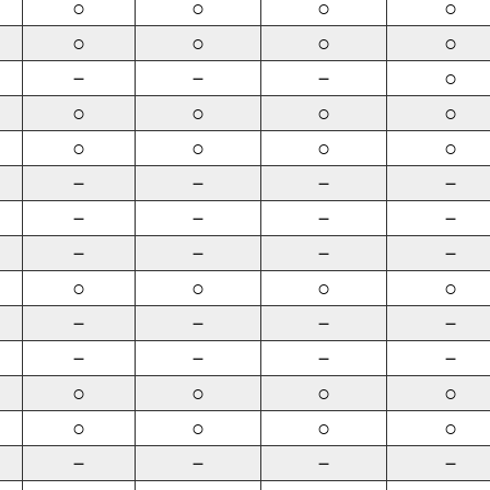
○
○
○
○
○
○
○
○
－
－
－
○
○
○
○
○
○
○
○
○
－
－
－
－
－
－
－
－
－
－
－
－
○
○
○
○
－
－
－
－
－
－
－
－
○
○
○
○
○
○
○
○
－
－
－
－