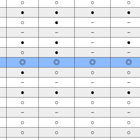
○
○
○
○
●
●
●
●
○
●
－
－
－
－
－
－
●
●
－
●
○
●
－
－
◎
◎
◎
◎
●
○
○
○
－
－
－
－
●
●
●
●
○
○
○
○
－
－
－
－
○
○
○
○
○
○
○
○