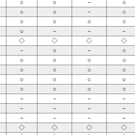
○
○
－
○
○
○
－
○
○
○
○
○
○
－
－
－
◇
◇
◇
◇
－
○
－
○
○
○
○
○
○
○
○
○
○
○
○
○
○
○
○
○
－
－
－
－
－
－
－
－
－
－
－
－
◇
◇
◇
◇