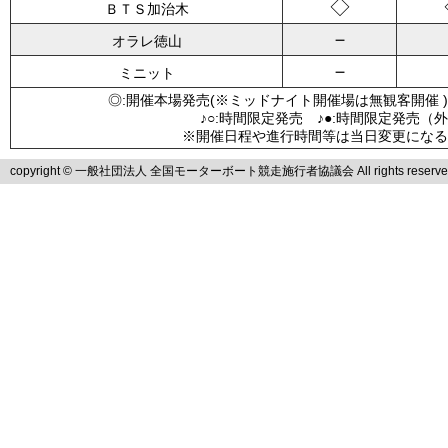
◇
ＢＴＳ加治木
－
オラレ徳山
－
ミニット
◎:開催本場発売(※ミッドナイト開催場は無観客開催 )
♪○:時間限定発売 ♪●:時間限定発売（
※開催日程や進行時間等は当日変更になる
copyright © 一般社団法人 全国モーターボート競走施行者協議会 All rights reserve