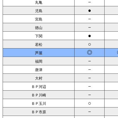
－
丸亀
●
児島
－
宮島
－
徳山
●
下関
○
若松
◎
芦屋
－
福岡
－
唐津
－
大村
－
ＢＰ河辺
－
ＢＰ川崎
○
ＢＰ玉川
－
ＢＰ市原