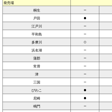
発売場
－
桐生
●
戸田
－
江戸川
－
平和島
○
多摩川
－
浜名湖
－
蒲郡
－
常滑
－
津
－
三国
●
びわこ
●
尼崎
－
鳴門