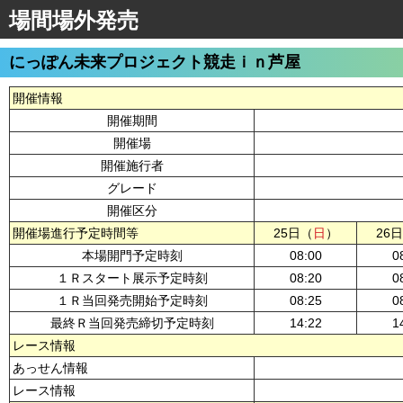
場間場外発売
にっぽん未来プロジェクト競走ｉｎ芦屋
開催情報
開催期間
開催場
開催施行者
グレード
開催区分
開催場進行予定時間等
25日（
日
）
26
本場開門予定時刻
08:00
0
１Ｒスタート展示予定時刻
08:20
0
１Ｒ当回発売開始予定時刻
08:25
0
最終Ｒ当回発売締切予定時刻
14:22
1
レース情報
あっせん情報
レース情報