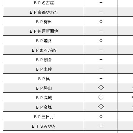
－
ＢＰ名古屋
－
ＢＰ京都やわた
○
ＢＰ梅田
－
ＢＰ神戸新開地
○
ＢＰ姫路
－
ＢＰまるがめ
－
ＢＰ朝倉
－
ＢＰ土佐
－
ＢＰ呉
◇
ＢＰ勝山
◇
ＢＰ高城
◇
ＢＰ金峰
○
ＢＰ三日月
○
ＢＴＳみやき