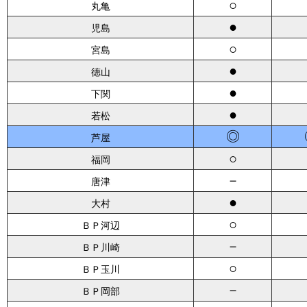
○
丸亀
●
児島
○
宮島
●
徳山
●
下関
●
若松
◎
芦屋
○
福岡
－
唐津
●
大村
○
ＢＰ河辺
－
ＢＰ川崎
○
ＢＰ玉川
－
ＢＰ岡部