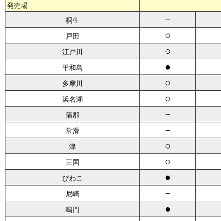
発売場
－
桐生
○
戸田
○
江戸川
●
平和島
○
多摩川
○
浜名湖
－
蒲郡
－
常滑
○
津
○
三国
●
びわこ
－
尼崎
●
鳴門