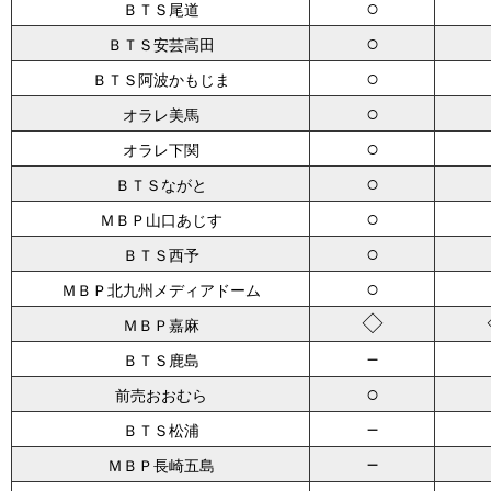
○
ＢＴＳ尾道
○
ＢＴＳ安芸高田
○
ＢＴＳ阿波かもじま
○
オラレ美馬
○
オラレ下関
○
ＢＴＳながと
○
ＭＢＰ山口あじす
○
ＢＴＳ西予
○
ＭＢＰ北九州メディアドーム
◇
ＭＢＰ嘉麻
－
ＢＴＳ鹿島
○
前売おおむら
－
ＢＴＳ松浦
－
ＭＢＰ長崎五島