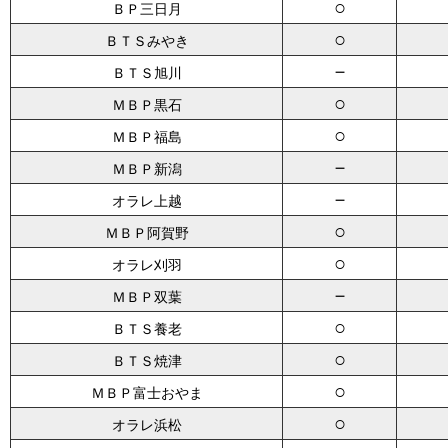
○
ＢＰ三日月
○
ＢＴＳみやき
－
ＢＴＳ旭川
○
ＭＢＰ黒石
○
ＭＢＰ福島
－
ＭＢＰ新潟
－
オラレ上越
○
ＭＢＰ阿賀野
○
オラレ刈羽
－
ＭＢＰ双葉
○
ＢＴＳ養老
○
ＢＴＳ焼津
○
ＭＢＰ富士おやま
○
オラレ浜松