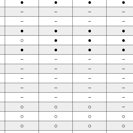
●
●
●
●
－
－
－
－
－
－
－
－
●
●
●
●
○
●
●
●
●
●
●
●
－
－
－
－
－
－
－
－
－
－
－
－
－
－
－
－
－
－
－
－
○
○
○
－
○
○
○
○
○
○
○
○