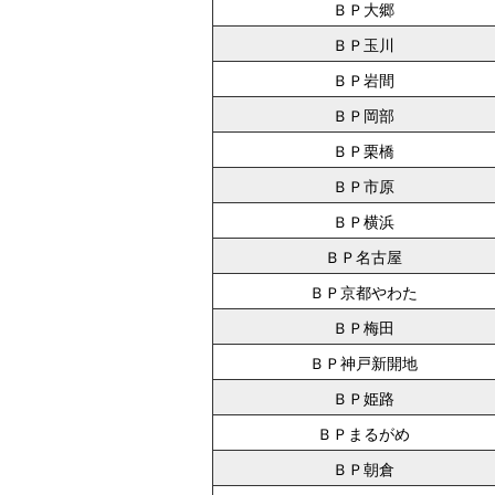
ＢＰ大郷
ＢＰ玉川
ＢＰ岩間
ＢＰ岡部
ＢＰ栗橋
ＢＰ市原
ＢＰ横浜
ＢＰ名古屋
ＢＰ京都やわた
ＢＰ梅田
ＢＰ神戸新開地
ＢＰ姫路
ＢＰまるがめ
ＢＰ朝倉