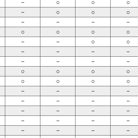
－
○
○
○
－
○
○
○
－
－
－
－
○
○
○
○
－
－
○
○
－
－
－
－
－
－
－
－
○
○
○
○
○
○
○
○
－
－
－
－
－
－
－
－
－
－
－
－
－
－
－
－
－
－
－
－