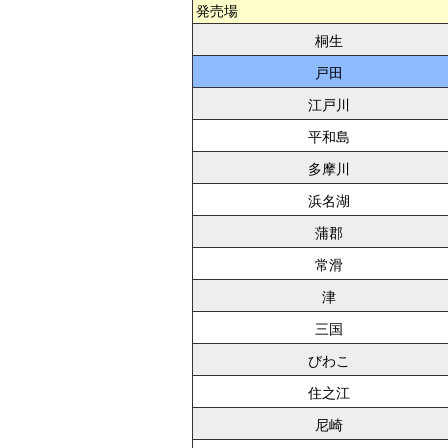
発売場
桐生
戸田
江戸川
平和島
多摩川
浜名湖
蒲郡
常滑
津
三国
びわこ
住之江
尼崎