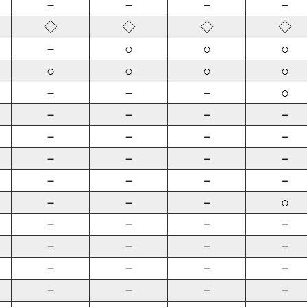
－
－
－
－
◇
◇
◇
◇
－
○
○
○
○
○
○
○
－
－
－
○
－
－
－
－
－
－
－
－
－
－
－
－
－
－
－
－
－
－
－
○
－
－
－
－
－
－
－
－
－
－
－
－
－
－
－
－