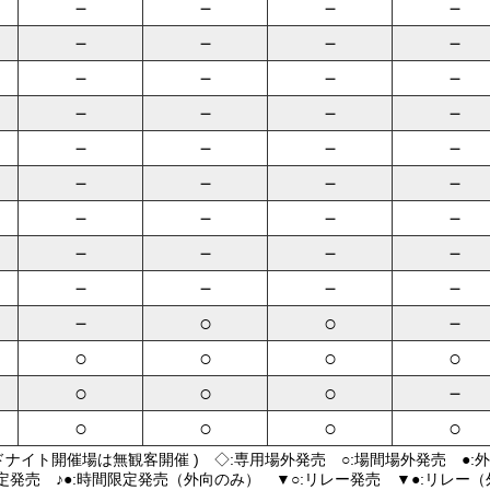
－
－
－
－
－
－
－
－
－
－
－
－
－
－
－
－
－
－
－
－
－
－
－
－
－
－
－
－
－
－
－
－
－
－
－
－
－
○
○
－
○
○
○
○
○
○
○
－
○
○
○
○
ドナイト開催場は無観客開催 ) ◇:専用場外発売 ○:場間場外発売 ●:
限定発売 ♪●:時間限定発売（外向のみ） ▼○:リレー発売 ▼●:リレー