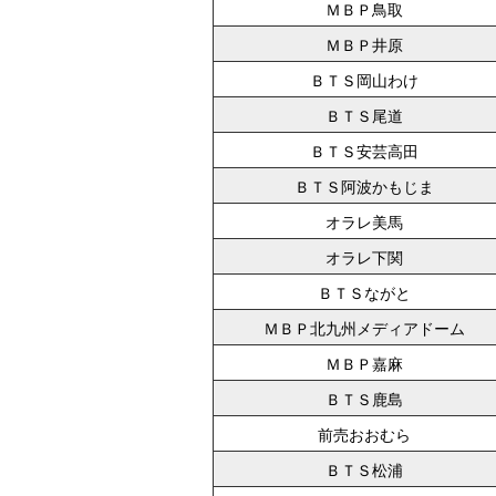
ＭＢＰ鳥取
ＭＢＰ井原
ＢＴＳ岡山わけ
ＢＴＳ尾道
ＢＴＳ安芸高田
ＢＴＳ阿波かもじま
オラレ美馬
オラレ下関
ＢＴＳながと
ＭＢＰ北九州メディアドーム
ＭＢＰ嘉麻
ＢＴＳ鹿島
前売おおむら
ＢＴＳ松浦