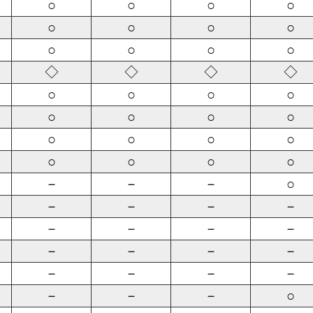
○
○
○
○
○
○
○
○
○
○
○
○
◇
◇
◇
◇
○
○
○
○
○
○
○
○
○
○
○
○
○
○
○
○
－
－
－
○
－
－
－
－
－
－
－
－
－
－
－
－
－
－
－
－
－
－
－
○