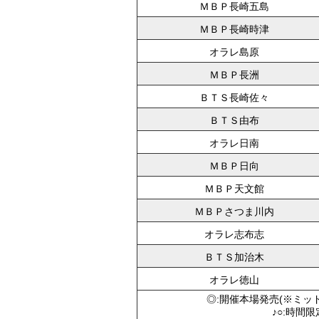
ＭＢＰ長崎五島
ＭＢＰ長崎時津
オラレ島原
ＭＢＰ長洲
ＢＴＳ長崎佐々
ＢＴＳ由布
オラレ日南
ＭＢＰ日向
ＭＢＰ天文館
ＭＢＰさつま川内
オラレ志布志
ＢＴＳ加治木
オラレ徳山
◎:開催本場発売(※ミッ
♪○:時間