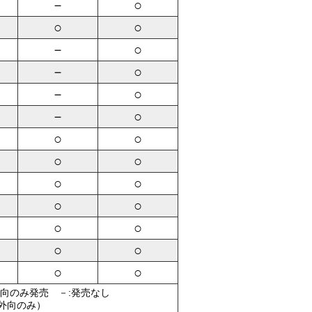
－
○
○
○
－
○
－
○
－
○
－
○
○
○
○
○
○
○
○
○
○
○
○
○
○
○
外向のみ発売 －:発売なし
（外向のみ）