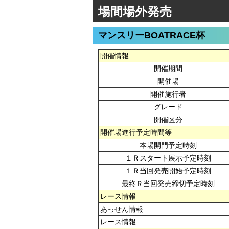
場間場外発売
マンスリーBOATRACE杯
開催情報
開催期間
開催場
開催施行者
グレード
開催区分
開催場進行予定時間等
本場開門予定時刻
１Ｒスタート展示予定時刻
１Ｒ当回発売開始予定時刻
最終Ｒ当回発売締切予定時刻
レース情報
あっせん情報
レース情報