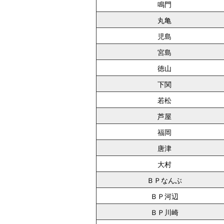
鳴門
丸亀
児島
宮島
徳山
下関
若松
芦屋
福岡
唐津
大村
ＢＰなんぶ
ＢＰ河辺
ＢＰ川崎