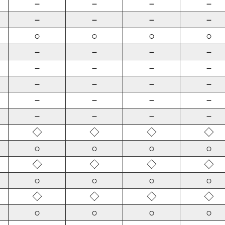
－
－
－
－
－
－
－
－
○
○
○
○
－
－
－
－
－
－
－
－
－
－
－
－
－
－
－
－
－
－
－
－
◇
◇
◇
◇
○
○
○
○
◇
◇
◇
◇
○
○
○
○
◇
◇
◇
◇
○
○
○
○