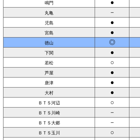
●
鳴門
－
丸亀
●
児島
●
宮島
◎
徳山
●
下関
○
若松
●
芦屋
●
唐津
●
大村
○
ＢＴＳ河辺
－
ＢＴＳ川崎
－
ＢＴＳ大郷
○
ＢＴＳ玉川