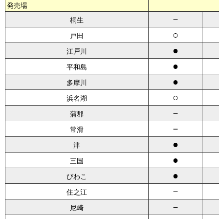
発売場
－
桐生
○
戸田
●
江戸川
●
平和島
●
多摩川
○
浜名湖
－
蒲郡
－
常滑
●
津
●
三国
●
びわこ
－
住之江
－
尼崎