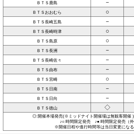
－
ＢＴＳ鹿島
○
ＢＴＳおおむら
－
ＢＴＳ長崎五島
○
ＢＴＳ長崎時津
○
ＢＴＳ島原
－
ＢＴＳ長洲
－
ＢＴＳ長崎佐々
－
ＢＴＳ由布
○
ＢＴＳ宮崎
－
ＢＴＳ日南
－
ＢＴＳ日向
◇
ＢＴＳ徳山
◎:開催本場発売(※ミッドナイト開催場は無観客開催 )
♪○:時間限定発売 ♪●:時間限定発売（
※開催日程や進行時間等は当日変更になる