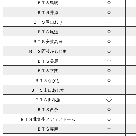
○
ＢＴＳ鳥取
○
ＢＴＳ井原
○
ＢＴＳ岡山わけ
○
ＢＴＳ尾道
○
ＢＴＳ安芸高田
○
ＢＴＳ阿波かもじま
○
ＢＴＳ美馬
○
ＢＴＳ下関
○
ＢＴＳながと
○
ＢＴＳ山口あじす
◇
ＢＴＳ田布施
○
ＢＴＳ西予
○
ＢＴＳ北九州メディアドーム
－
ＢＴＳ嘉麻