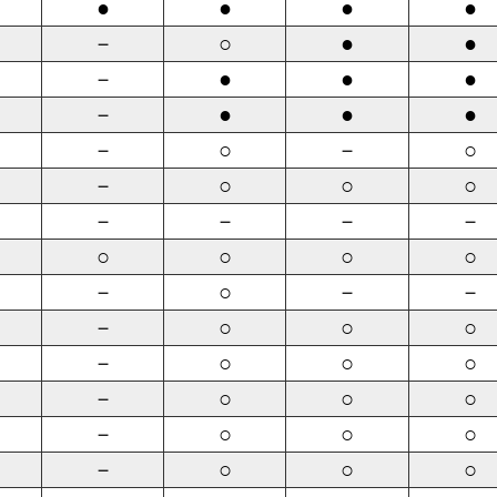
●
●
●
●
－
○
●
●
－
●
●
●
－
●
●
●
－
○
－
○
－
○
○
○
－
－
－
－
○
○
○
○
－
○
－
－
－
○
○
○
－
○
○
○
－
○
○
○
－
○
○
○
－
○
○
○