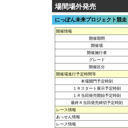
場間場外発売
にっぽん未来プロジェクト競走
開催情報
開催期間
開催場
開催施行者
グレード
開催区分
開催場進行予定時間等
本場開門予定時刻
１Ｒスタート展示予定時刻
１Ｒ当回発売開始予定時刻
最終Ｒ当回発売締切予定時刻
レース情報
あっせん情報
レース情報