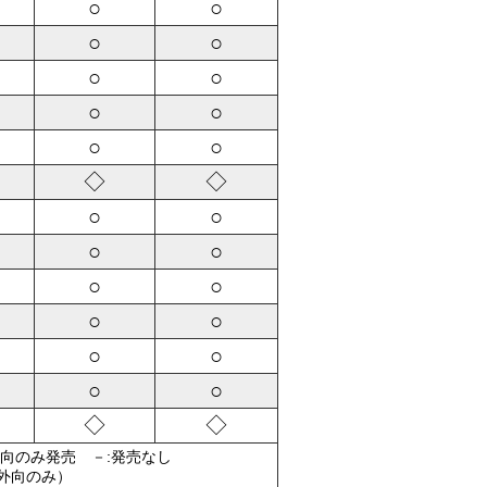
○
○
○
○
○
○
○
○
○
○
◇
◇
○
○
○
○
○
○
○
○
○
○
○
○
◇
◇
外向のみ発売 －:発売なし
（外向のみ）