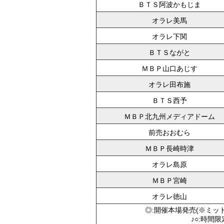
ＢＴＳ阿波かもじま
オラレ美馬
オラレ下関
ＢＴＳながと
ＭＢＰ山口あじす
オラレ田布施
ＢＴＳ西予
ＭＢＰ北九州メディアドーム
前売おおむら
ＭＢＰ長崎時津
オラレ島原
ＭＢＰ宮崎
オラレ徳山
◎:開催本場発売(※ミッ
♪○:時間