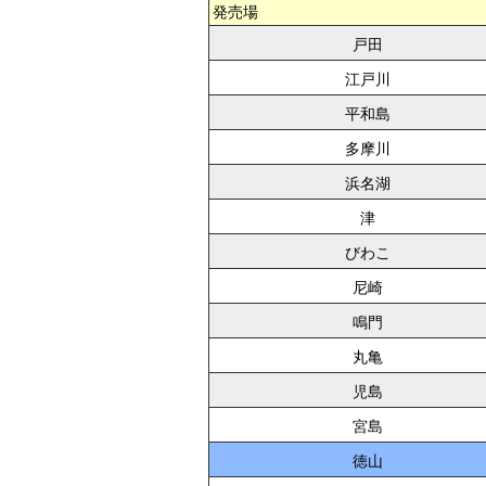
発売場
戸田
江戸川
平和島
多摩川
浜名湖
津
びわこ
尼崎
鳴門
丸亀
児島
宮島
徳山