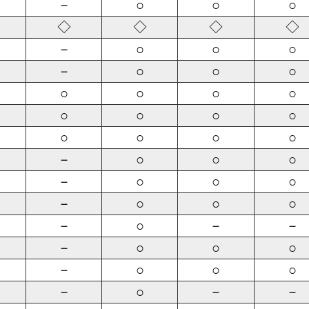
－
○
○
○
◇
◇
◇
◇
－
○
○
○
－
○
○
○
○
○
○
○
○
○
○
○
○
○
○
○
－
○
○
○
－
○
○
○
－
○
○
○
－
○
－
－
－
○
○
○
－
○
○
○
－
○
－
－