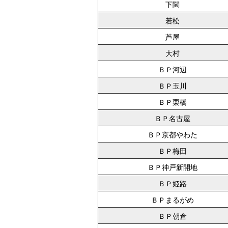
下関
若松
芦屋
大村
ＢＰ河辺
ＢＰ玉川
ＢＰ栗橋
ＢＰ名古屋
ＢＰ京都やわた
ＢＰ梅田
ＢＰ神戸新開地
ＢＰ姫路
ＢＰまるがめ
ＢＰ朝倉