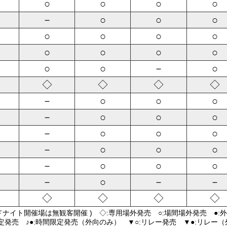
○
○
○
○
－
○
○
○
○
○
○
○
○
○
○
○
○
○
－
○
◇
◇
◇
◇
－
○
○
○
－
○
○
○
－
○
○
○
－
○
○
○
－
○
○
○
－
○
－
－
◇
◇
◇
◇
ドナイト開催場は無観客開催 ) ◇:専用場外発売 ○:場間場外発売 ●:
限定発売 ♪●:時間限定発売（外向のみ） ▼○:リレー発売 ▼●:リレー