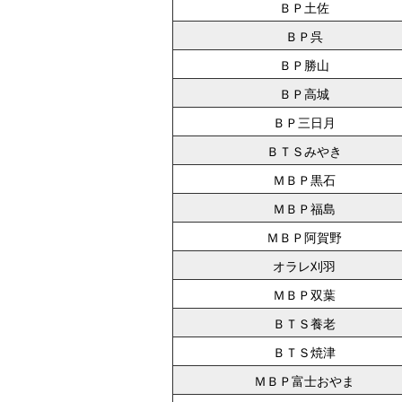
ＢＰ土佐
ＢＰ呉
ＢＰ勝山
ＢＰ高城
ＢＰ三日月
ＢＴＳみやき
ＭＢＰ黒石
ＭＢＰ福島
ＭＢＰ阿賀野
オラレ刈羽
ＭＢＰ双葉
ＢＴＳ養老
ＢＴＳ焼津
ＭＢＰ富士おやま