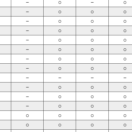
－
○
－
○
－
○
○
○
－
○
○
○
－
○
○
○
－
○
○
○
－
○
○
○
－
○
○
○
－
○
○
○
－
－
－
－
－
○
○
○
－
○
○
○
－
○
○
○
○
○
○
○
○
○
○
○