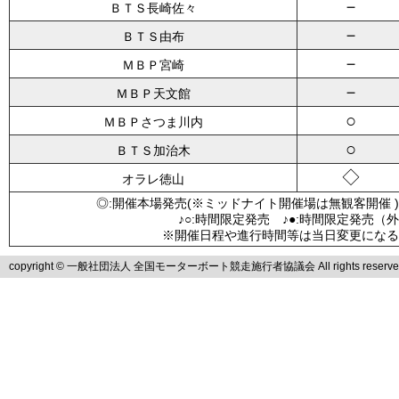
－
ＢＴＳ長崎佐々
－
ＢＴＳ由布
－
ＭＢＰ宮崎
－
ＭＢＰ天文館
○
ＭＢＰさつま川内
○
ＢＴＳ加治木
◇
オラレ徳山
◎:開催本場発売(※ミッドナイト開催場は無観客開催 )
♪○:時間限定発売 ♪●:時間限定発売（
※開催日程や進行時間等は当日変更になる
copyright © 一般社団法人 全国モーターボート競走施行者協議会 All rights reserve