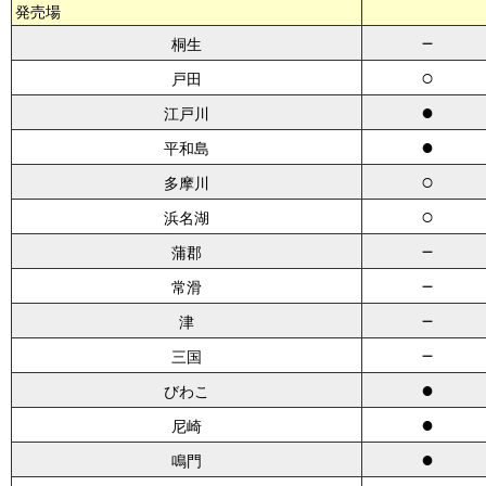
発売場
－
桐生
○
戸田
●
江戸川
●
平和島
○
多摩川
○
浜名湖
－
蒲郡
－
常滑
－
津
－
三国
●
びわこ
●
尼崎
●
鳴門