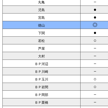
－
丸亀
●
児島
●
宮島
◎
徳山
●
下関
○
若松
－
芦屋
－
大村
－
ＢＰ河辺
－
ＢＰ川崎
○
ＢＰ玉川
○
ＢＰ岩間
－
ＢＰ岡部
－
ＢＰ栗橋