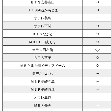
○
ＢＴＳ安芸高田
○
ＢＴＳ阿波かもじま
－
オラレ美馬
○
オラレ下関
○
ＢＴＳながと
○
ＭＢＰ山口あじす
◇
オラレ田布施
○
ＢＴＳ西予
○
ＭＢＰ北九州メディアドーム
－
前売おおむら
－
ＭＢＰ長崎五島
－
ＭＢＰ長崎時津
－
オラレ島原
－
ＭＢＰ長洲