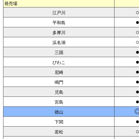
発売場
江戸川
平和島
多摩川
浜名湖
三国
びわこ
尼崎
鳴門
児島
宮島
徳山
下関
若松