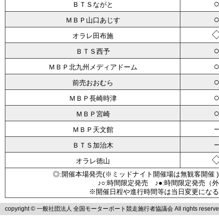
ＢＴＳながと
ＭＢＰ山口あじす
オラレ田布施
ＢＴＳ西予
ＭＢＰ北九州メディアドーム
前売おおむら
ＭＢＰ長崎時津
ＭＢＰ宮崎
ＭＢＰ天文館
ＢＴＳ加治木
オラレ徳山
◎:開催本場発売(※ミッドナイト開催場は無観客開催 )
♪○:時間限定発売 ♪●:時間限定発売（
※開催日程や進行時間等は当日変更になる
copyright © 一般社団法人 全国モーターボート競走施行者協議会 All rights reserve