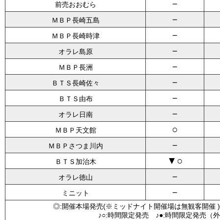
－
前売おおむら
－
ＭＢＰ長崎五島
－
ＭＢＰ長崎時津
－
オラレ島原
－
ＭＢＰ長洲
－
ＢＴＳ長崎佐々
－
ＢＴＳ由布
－
オラレ日南
○
ＭＢＰ天文館
－
ＭＢＰさつま川内
▼○
ＢＴＳ加治木
－
オラレ徳山
－
ミニット
◎:開催本場発売(※ミッドナイト開催場は無観客開催 )
♪○:時間限定発売 ♪●:時間限定発売（