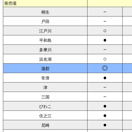
発売場
－
桐生
－
戸田
○
江戸川
●
平和島
－
多摩川
○
浜名湖
◎
蒲郡
●
常滑
－
津
－
三国
●
びわこ
●
住之江
●
尼崎