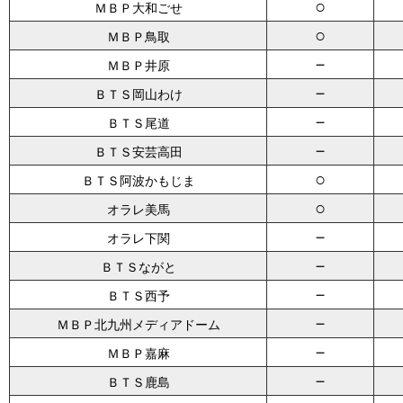
○
ＭＢＰ大和ごせ
○
ＭＢＰ鳥取
－
ＭＢＰ井原
－
ＢＴＳ岡山わけ
－
ＢＴＳ尾道
－
ＢＴＳ安芸高田
○
ＢＴＳ阿波かもじま
○
オラレ美馬
－
オラレ下関
－
ＢＴＳながと
－
ＢＴＳ西予
－
ＭＢＰ北九州メディアドーム
－
ＭＢＰ嘉麻
－
ＢＴＳ鹿島