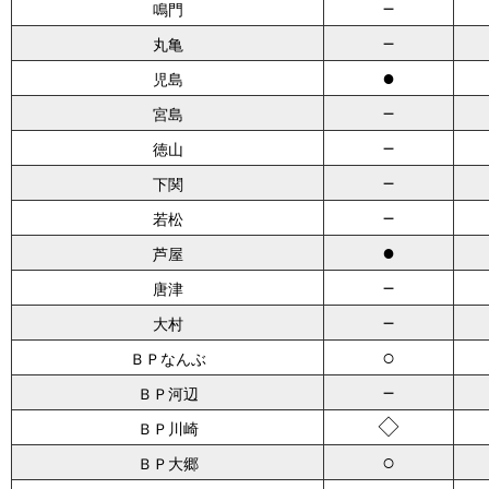
－
鳴門
－
丸亀
●
児島
－
宮島
－
徳山
－
下関
－
若松
●
芦屋
－
唐津
－
大村
○
ＢＰなんぶ
－
ＢＰ河辺
◇
ＢＰ川崎
○
ＢＰ大郷