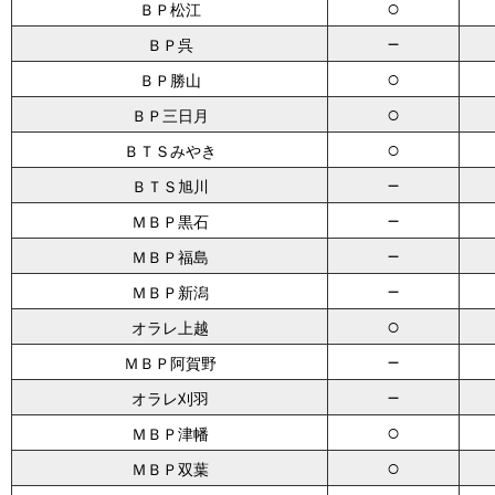
○
ＢＰ松江
－
ＢＰ呉
○
ＢＰ勝山
○
ＢＰ三日月
○
ＢＴＳみやき
－
ＢＴＳ旭川
－
ＭＢＰ黒石
－
ＭＢＰ福島
－
ＭＢＰ新潟
○
オラレ上越
－
ＭＢＰ阿賀野
－
オラレ刈羽
○
ＭＢＰ津幡
○
ＭＢＰ双葉