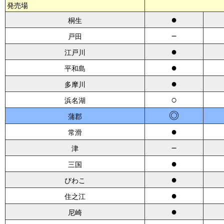
発売場
●
桐生
－
戸田
●
江戸川
●
平和島
●
多摩川
○
浜名湖
◎
蒲郡
●
常滑
－
津
●
三国
●
びわこ
●
住之江
●
尼崎