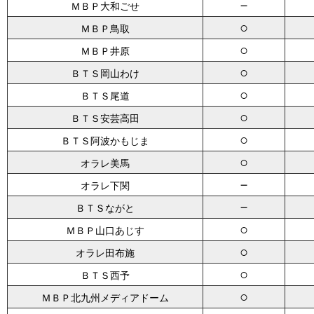
－
ＭＢＰ大和ごせ
○
ＭＢＰ鳥取
○
ＭＢＰ井原
○
ＢＴＳ岡山わけ
○
ＢＴＳ尾道
○
ＢＴＳ安芸高田
○
ＢＴＳ阿波かもじま
○
オラレ美馬
－
オラレ下関
－
ＢＴＳながと
○
ＭＢＰ山口あじす
○
オラレ田布施
○
ＢＴＳ西予
○
ＭＢＰ北九州メディアドーム