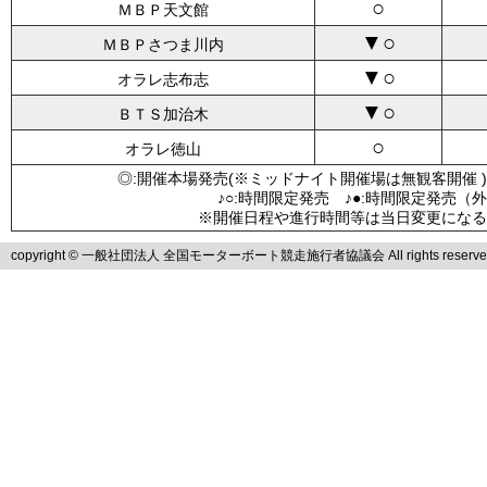
○
ＭＢＰ天文館
▼○
ＭＢＰさつま川内
▼○
オラレ志布志
▼○
ＢＴＳ加治木
○
オラレ徳山
◎:開催本場発売(※ミッドナイト開催場は無観客開催 )
♪○:時間限定発売 ♪●:時間限定発売（
※開催日程や進行時間等は当日変更になる
copyright © 一般社団法人 全国モーターボート競走施行者協議会 All rights reserve