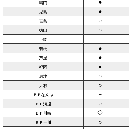
●
鳴門
●
児島
○
宮島
○
徳山
－
下関
●
若松
●
芦屋
●
福岡
○
唐津
○
大村
－
ＢＰなんぶ
○
ＢＰ河辺
◇
ＢＰ川崎
○
ＢＰ玉川