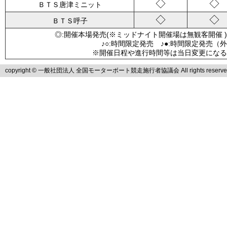
◇
◇
ＢＴＳ唐津ミニット
◇
◇
ＢＴＳ呼子
◎:開催本場発売(※ミッドナイト開催場は無観客開催 )
♪○:時間限定発売 ♪●:時間限定発売（
※開催日程や進行時間等は当日変更になる
copyright © 一般社団法人 全国モーターボート競走施行者協議会 All rights reserve