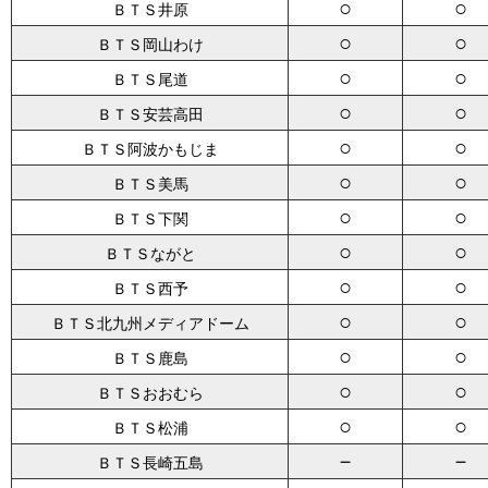
○
○
ＢＴＳ井原
○
○
ＢＴＳ岡山わけ
○
○
ＢＴＳ尾道
○
○
ＢＴＳ安芸高田
○
○
ＢＴＳ阿波かもじま
○
○
ＢＴＳ美馬
○
○
ＢＴＳ下関
○
○
ＢＴＳながと
○
○
ＢＴＳ西予
○
○
ＢＴＳ北九州メディアドーム
○
○
ＢＴＳ鹿島
○
○
ＢＴＳおおむら
○
○
ＢＴＳ松浦
－
－
ＢＴＳ長崎五島