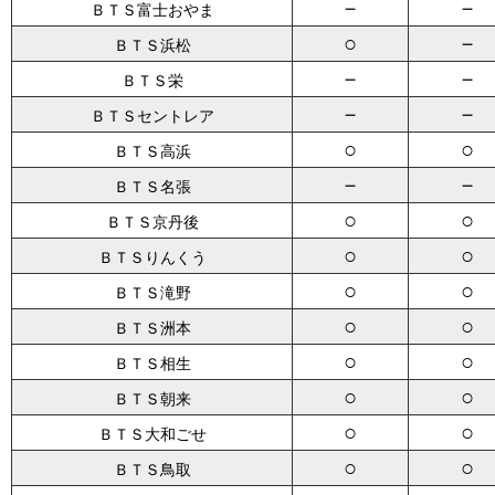
－
－
ＢＴＳ富士おやま
○
－
ＢＴＳ浜松
－
－
ＢＴＳ栄
－
－
ＢＴＳセントレア
○
○
ＢＴＳ高浜
－
－
ＢＴＳ名張
○
○
ＢＴＳ京丹後
○
○
ＢＴＳりんくう
○
○
ＢＴＳ滝野
○
○
ＢＴＳ洲本
○
○
ＢＴＳ相生
○
○
ＢＴＳ朝来
○
○
ＢＴＳ大和ごせ
○
○
ＢＴＳ鳥取