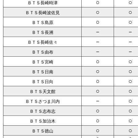
○
○
ＢＴＳ長崎時津
○
○
ＢＴＳ長崎波佐見
○
○
ＢＴＳ島原
－
－
ＢＴＳ長洲
－
－
ＢＴＳ長崎佐々
－
－
ＢＴＳ由布
○
○
ＢＴＳ宮崎
○
○
ＢＴＳ日南
○
○
ＢＴＳ日向
○
○
ＢＴＳ天文館
－
○
ＢＴＳさつま川内
○
○
ＢＴＳ志布志
○
○
ＢＴＳ加治木
○
○
ＢＴＳ徳山