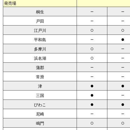
発売場
－
－
桐生
－
－
戸田
○
○
江戸川
－
●
平和島
○
－
多摩川
○
－
浜名湖
－
－
蒲郡
－
－
常滑
●
●
津
●
－
三国
●
●
びわこ
－
－
尼崎
○
○
鳴門