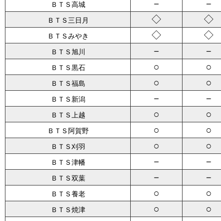
－
－
ＢＴＳ高城
◇
◇
ＢＴＳ三日月
◇
◇
ＢＴＳみやき
－
－
ＢＴＳ旭川
○
○
ＢＴＳ黒石
○
○
ＢＴＳ福島
－
－
ＢＴＳ新潟
○
○
ＢＴＳ上越
○
○
ＢＴＳ阿賀野
○
○
ＢＴＳ刈羽
－
－
ＢＴＳ津幡
－
－
ＢＴＳ双葉
○
○
ＢＴＳ養老
○
○
ＢＴＳ焼津