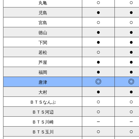
○
○
丸亀
●
●
児島
○
○
宮島
●
●
徳山
●
●
下関
○
●
若松
●
●
芦屋
●
●
福岡
◎
◎
唐津
●
●
大村
○
○
ＢＴＳなんぶ
○
○
ＢＴＳ河辺
－
－
ＢＴＳ川崎
○
○
ＢＴＳ玉川