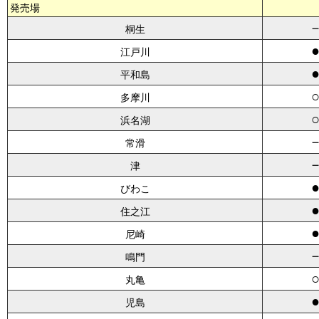
発売場
桐生
江戸川
平和島
多摩川
浜名湖
常滑
津
びわこ
住之江
尼崎
鳴門
丸亀
児島