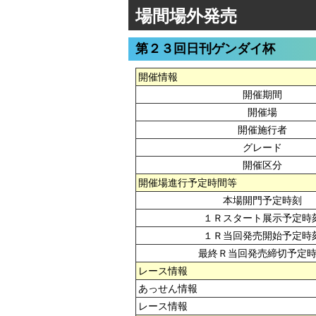
場間場外発売
第２３回日刊ゲンダイ杯
開催情報
開催期間
開催場
開催施行者
グレード
開催区分
開催場進行予定時間等
本場開門予定時刻
１Ｒスタート展示予定時
１Ｒ当回発売開始予定時
最終Ｒ当回発売締切予定
レース情報
あっせん情報
レース情報