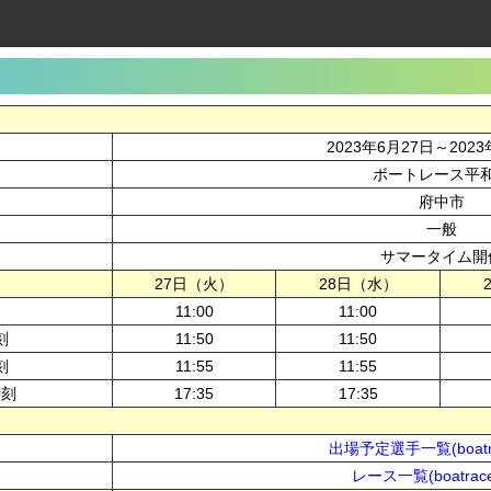
2023年6月27日～2023
ボートレース平
府中市
一般
サマータイム開
27日（火）
28日（水）
11:00
11:00
刻
11:50
11:50
刻
11:55
11:55
時刻
17:35
17:35
出場予定選手一覧(boatra
レース一覧(boatrace