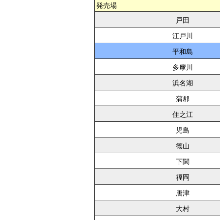
発売場
戸田
江戸川
平和島
多摩川
浜名湖
蒲郡
住之江
児島
徳山
下関
福岡
唐津
大村