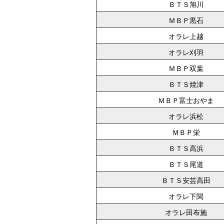
ＢＴＳ旭川
ＭＢＰ黒石
オラレ上越
オラレ刈羽
ＭＢＰ双葉
ＢＴＳ焼津
ＭＢＰ富士おやま
オラレ浜松
ＭＢＰ栄
ＢＴＳ高浜
ＢＴＳ尾道
ＢＴＳ安芸高田
オラレ下関
オラレ田布施