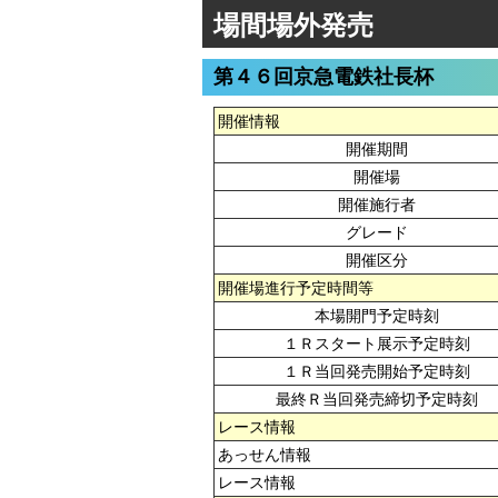
場間場外発売
第４６回京急電鉄社長杯
開催情報
開催期間
開催場
開催施行者
グレード
開催区分
開催場進行予定時間等
本場開門予定時刻
１Ｒスタート展示予定時刻
１Ｒ当回発売開始予定時刻
最終Ｒ当回発売締切予定時刻
レース情報
あっせん情報
レース情報