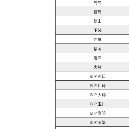
児島
宮島
徳山
下関
芦屋
福岡
唐津
大村
ＢＰ河辺
ＢＰ川崎
ＢＰ大郷
ＢＰ玉川
ＢＰ岩間
ＢＰ岡部