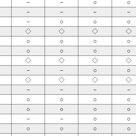
－
－
○
○
－
－
－
－
－
○
○
○
◇
◇
◇
◇
○
○
○
○
○
○
○
○
◇
◇
◇
◇
－
－
○
○
◇
◇
◇
◇
－
－
－
－
○
○
○
○
○
○
○
○
－
－
○
○
○
○
○
○