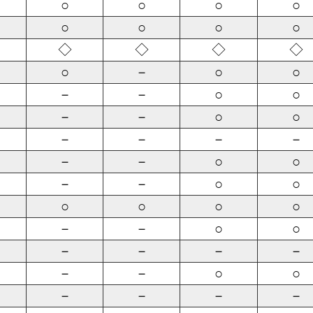
○
○
○
○
○
○
○
○
◇
◇
◇
◇
○
－
○
○
－
－
○
○
－
－
○
○
－
－
－
－
－
－
○
○
－
－
○
○
○
○
○
○
－
－
○
○
－
－
－
－
－
－
○
○
－
－
－
－