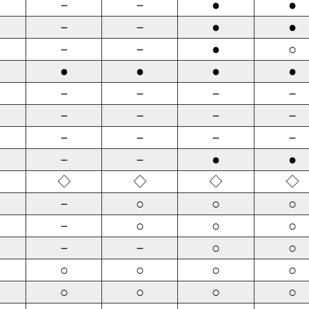
－
－
●
●
－
－
●
●
－
－
●
○
●
●
●
●
－
－
－
－
－
－
－
－
－
－
－
－
－
－
●
●
◇
◇
◇
◇
－
○
○
○
－
○
○
○
－
－
○
○
○
○
○
○
○
○
○
○