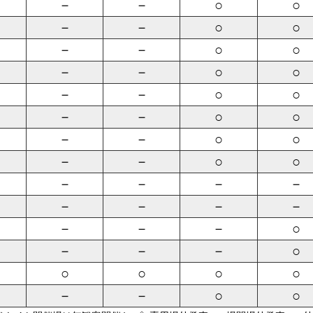
－
－
○
○
－
－
○
○
－
－
○
○
－
－
○
○
－
－
○
○
－
－
○
○
－
－
○
○
－
－
○
○
－
－
－
－
－
－
－
－
－
－
－
○
－
－
－
○
○
○
○
○
－
－
○
○