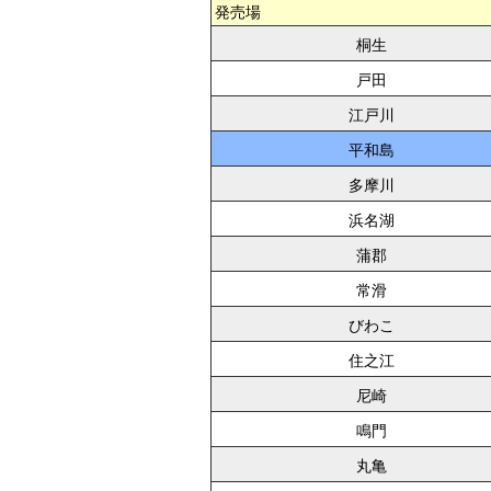
発売場
桐生
戸田
江戸川
平和島
多摩川
浜名湖
蒲郡
常滑
びわこ
住之江
尼崎
鳴門
丸亀