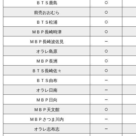
○
ＢＴＳ鹿島
○
前売おおむら
○
ＢＴＳ松浦
○
ＭＢＰ長崎時津
－
ＭＢＰ長崎波佐見
○
オラレ島原
○
ＭＢＰ長洲
○
ＢＴＳ長崎佐々
－
ＢＴＳ由布
－
オラレ日南
－
ＭＢＰ日向
○
ＭＢＰ天文館
－
ＭＢＰさつま川内
－
オラレ志布志