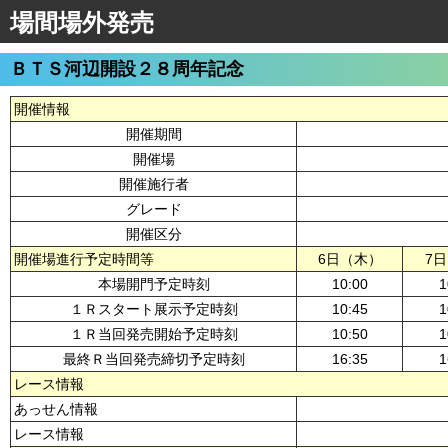
場間場外発売
ＢＴＳ河辺開設２８周年記念
開催情報
開催期間
開催場
開催施行者
グレード
開催区分
開催場進行予定時間等
6日（木）
7
本場開門予定時刻
10:00
1
１Ｒスタート展示予定時刻
10:45
1
１Ｒ当回発売開始予定時刻
10:50
1
最終Ｒ当回発売締切予定時刻
16:35
1
レース情報
あっせん情報
レース情報