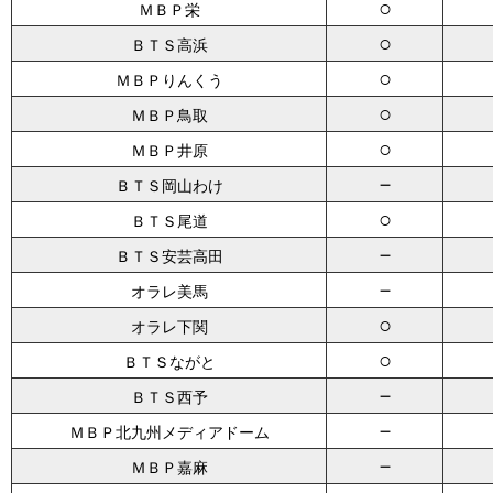
○
ＭＢＰ栄
○
ＢＴＳ高浜
○
ＭＢＰりんくう
○
ＭＢＰ鳥取
○
ＭＢＰ井原
－
ＢＴＳ岡山わけ
○
ＢＴＳ尾道
－
ＢＴＳ安芸高田
－
オラレ美馬
○
オラレ下関
○
ＢＴＳながと
－
ＢＴＳ西予
－
ＭＢＰ北九州メディアドーム
－
ＭＢＰ嘉麻