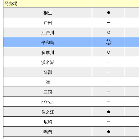
発売場
●
桐生
－
戸田
○
江戸川
◎
平和島
○
多摩川
－
浜名湖
－
蒲郡
－
津
－
三国
－
びわこ
●
住之江
－
尼崎
●
鳴門