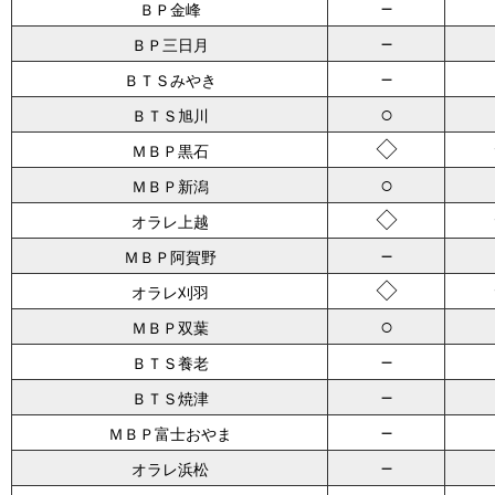
－
ＢＰ金峰
－
ＢＰ三日月
－
ＢＴＳみやき
○
ＢＴＳ旭川
◇
ＭＢＰ黒石
○
ＭＢＰ新潟
◇
オラレ上越
－
ＭＢＰ阿賀野
◇
オラレ刈羽
○
ＭＢＰ双葉
－
ＢＴＳ養老
－
ＢＴＳ焼津
－
ＭＢＰ富士おやま
－
オラレ浜松