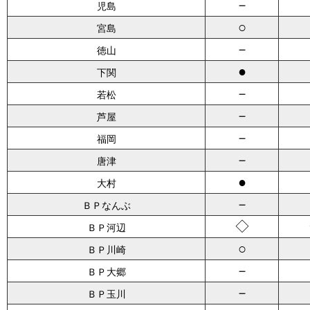
－
児島
○
宮島
－
徳山
●
下関
－
若松
－
芦屋
－
福岡
－
唐津
●
大村
－
ＢＰなんぶ
◇
ＢＰ河辺
○
ＢＰ川崎
－
ＢＰ大郷
－
ＢＰ玉川