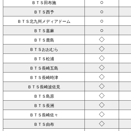
○
ＢＴＳ田布施
○
ＢＴＳ西予
○
ＢＴＳ北九州メディアドーム
○
ＢＴＳ嘉麻
◇
ＢＴＳ鹿島
◇
ＢＴＳおおむら
◇
ＢＴＳ松浦
◇
ＢＴＳ長崎五島
◇
ＢＴＳ長崎時津
◇
ＢＴＳ長崎波佐見
◇
ＢＴＳ島原
◇
ＢＴＳ長洲
◇
ＢＴＳ長崎佐々
◇
ＢＴＳ由布