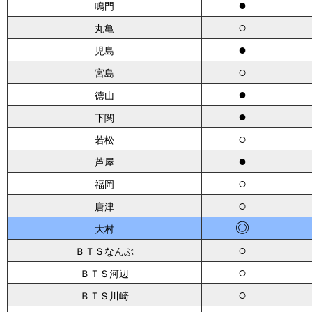
●
鳴門
○
丸亀
●
児島
○
宮島
●
徳山
●
下関
○
若松
●
芦屋
○
福岡
○
唐津
◎
大村
○
ＢＴＳなんぶ
○
ＢＴＳ河辺
○
ＢＴＳ川崎