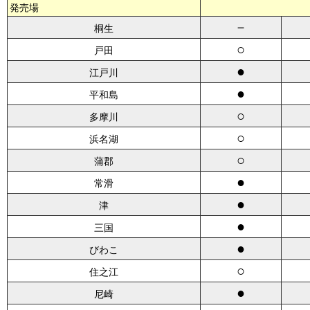
発売場
－
桐生
○
戸田
●
江戸川
●
平和島
○
多摩川
○
浜名湖
○
蒲郡
●
常滑
●
津
●
三国
●
びわこ
○
住之江
●
尼崎