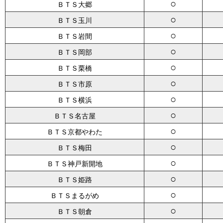
○
ＢＴＳ大郷
○
ＢＴＳ玉川
○
ＢＴＳ岩間
○
ＢＴＳ岡部
○
ＢＴＳ栗橋
○
ＢＴＳ市原
○
ＢＴＳ横浜
○
ＢＴＳ名古屋
○
ＢＴＳ京都やわた
○
ＢＴＳ梅田
○
ＢＴＳ神戸新開地
○
ＢＴＳ姫路
○
ＢＴＳまるがめ
○
ＢＴＳ朝倉