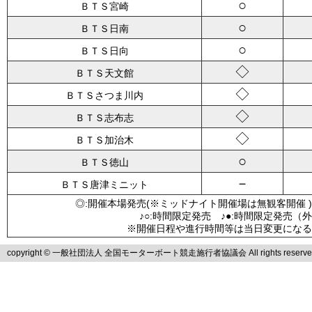
○
ＢＴＳ宮崎
○
ＢＴＳ日南
○
ＢＴＳ日向
◇
ＢＴＳ天文館
◇
ＢＴＳさつま川内
◇
ＢＴＳ志布志
◇
ＢＴＳ加治木
○
ＢＴＳ徳山
－
ＢＴＳ唐津ミニット
◎:開催本場発売(※ミッドナイト開催場は無観客開催 )
♪○:時間限定発売 ♪●:時間限定発売（
※開催日程や進行時間等は当日変更になる
copyright © 一般社団法人 全国モーターボート競走施行者協議会 All rights reserve