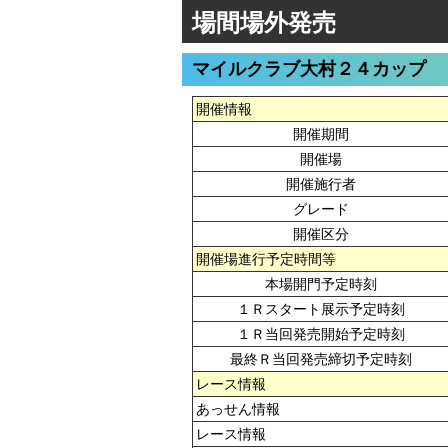
場間場外発売
マイルクラブ大村２４カップ
開催情報
開催期間
開催場
開催施行者
グレード
開催区分
開催場進行予定時間等
本場開門予定時刻
１Ｒスタート展示予定時刻
１Ｒ当回発売開始予定時刻
最終Ｒ当回発売締切予定時刻
レース情報
あっせん情報
レース情報