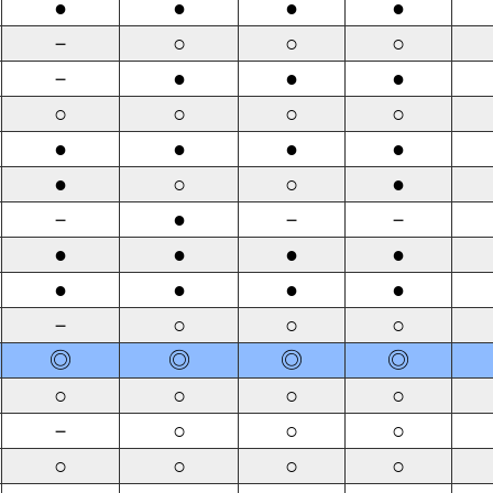
●
●
●
●
－
○
○
○
－
●
●
●
○
○
○
○
●
●
●
●
●
○
○
●
－
●
－
－
●
●
●
●
●
●
●
●
－
○
○
○
◎
◎
◎
◎
○
○
○
○
－
○
○
○
○
○
○
○