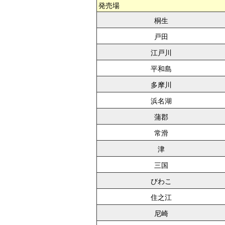
発売場
桐生
戸田
江戸川
平和島
多摩川
浜名湖
蒲郡
常滑
津
三国
びわこ
住之江
尼崎