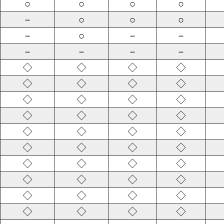
○
○
○
○
－
○
○
○
－
○
－
－
－
－
－
－
◇
◇
◇
◇
◇
◇
◇
◇
◇
◇
◇
◇
◇
◇
◇
◇
◇
◇
◇
◇
◇
◇
◇
◇
◇
◇
◇
◇
◇
◇
◇
◇
◇
◇
◇
◇
◇
◇
◇
◇