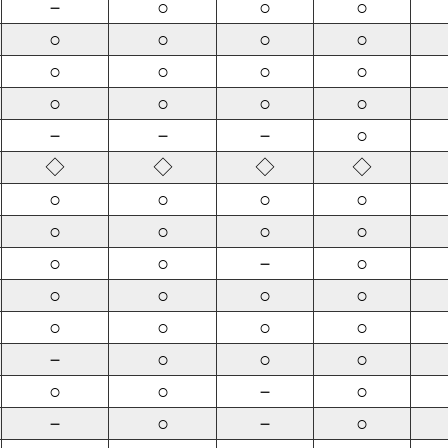
－
○
○
○
○
○
○
○
○
○
○
○
○
○
○
○
－
－
－
○
◇
◇
◇
◇
○
○
○
○
○
○
○
○
○
○
－
○
○
○
○
○
○
○
○
○
－
○
○
○
○
○
－
○
－
○
－
○