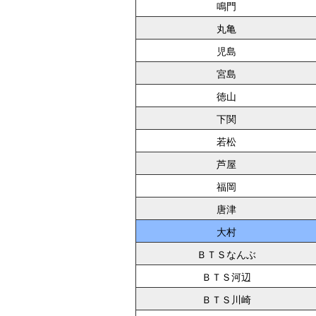
鳴門
丸亀
児島
宮島
徳山
下関
若松
芦屋
福岡
唐津
大村
ＢＴＳなんぶ
ＢＴＳ河辺
ＢＴＳ川崎