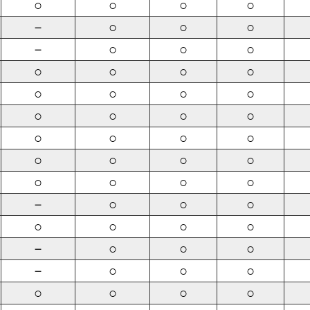
○
○
○
○
－
○
○
○
－
○
○
○
○
○
○
○
○
○
○
○
○
○
○
○
○
○
○
○
○
○
○
○
○
○
○
○
－
○
○
○
○
○
○
○
－
○
○
○
－
○
○
○
○
○
○
○