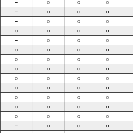
－
○
○
○
－
○
○
○
－
○
○
○
○
○
○
○
－
○
○
○
○
○
○
○
○
○
○
○
○
○
○
○
○
○
○
○
○
○
○
○
○
○
○
○
○
○
○
○
○
○
○
○
－
○
○
○