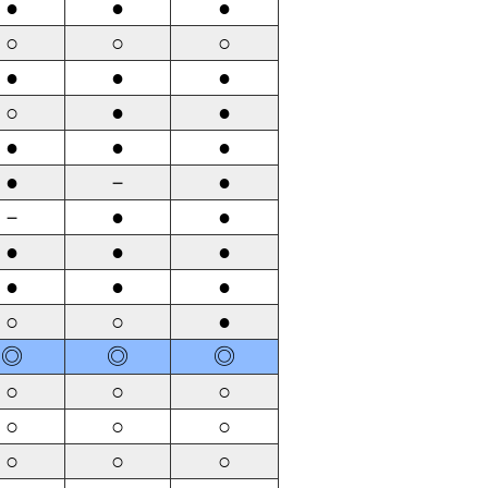
●
●
●
○
○
○
●
●
●
○
●
●
●
●
●
●
－
●
－
●
●
●
●
●
●
●
●
○
○
●
◎
◎
◎
○
○
○
○
○
○
○
○
○