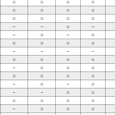
○
○
○
○
○
○
○
○
○
○
○
○
－
－
○
－
－
○
－
○
○
○
○
○
－
－
－
－
○
○
○
○
－
○
○
○
○
○
○
○
－
○
－
○
－
－
○
○
○
○
○
○
－
○
○
○