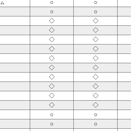
○
○
ーム
○
○
◇
◇
◇
◇
◇
◇
◇
◇
◇
◇
◇
◇
◇
◇
◇
◇
◇
◇
◇
◇
○
○
○
○