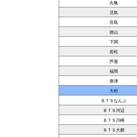
丸亀
児島
宮島
徳山
下関
若松
芦屋
福岡
唐津
大村
ＢＴＳなんぶ
ＢＴＳ河辺
ＢＴＳ川崎
ＢＴＳ大郷