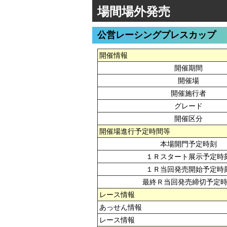
場間場外発売
公営レーシングプレスカップ
開催情報
開催期間
開催場
開催施行者
グレード
開催区分
開催場進行予定時間等
本場開門予定時刻
１Ｒスタート展示予定時
１Ｒ当回発売開始予定時
最終Ｒ当回発売締切予定
レース情報
あっせん情報
レース情報