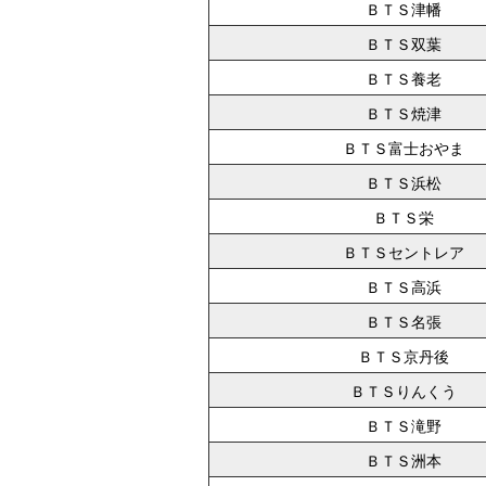
ＢＴＳ津幡
ＢＴＳ双葉
ＢＴＳ養老
ＢＴＳ焼津
ＢＴＳ富士おやま
ＢＴＳ浜松
ＢＴＳ栄
ＢＴＳセントレア
ＢＴＳ高浜
ＢＴＳ名張
ＢＴＳ京丹後
ＢＴＳりんくう
ＢＴＳ滝野
ＢＴＳ洲本