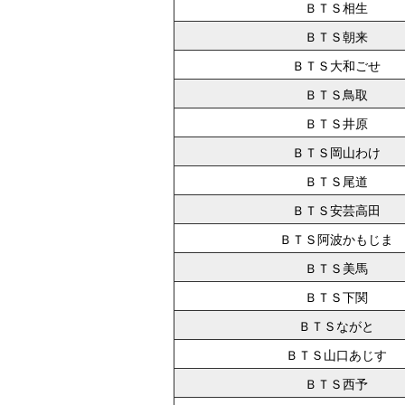
ＢＴＳ相生
ＢＴＳ朝来
ＢＴＳ大和ごせ
ＢＴＳ鳥取
ＢＴＳ井原
ＢＴＳ岡山わけ
ＢＴＳ尾道
ＢＴＳ安芸高田
ＢＴＳ阿波かもじま
ＢＴＳ美馬
ＢＴＳ下関
ＢＴＳながと
ＢＴＳ山口あじす
ＢＴＳ西予