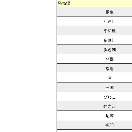
発売場
桐生
江戸川
平和島
多摩川
浜名湖
蒲郡
常滑
津
三国
びわこ
住之江
尼崎
鳴門