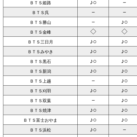
♪○
－
ＢＴＳ姫路
－
－
ＢＴＳ呉
－
♪○
ＢＴＳ勝山
◇
◇
ＢＴＳ金峰
♪○
♪○
ＢＴＳ三日月
♪○
♪○
ＢＴＳみやき
♪○
♪○
ＢＴＳ黒石
♪○
♪○
ＢＴＳ新潟
－
♪○
ＢＴＳ上越
♪○
♪○
ＢＴＳ刈羽
－
♪○
ＢＴＳ双葉
♪○
♪○
ＢＴＳ焼津
♪○
♪○
ＢＴＳ富士おやま
♪○
－
ＢＴＳ浜松