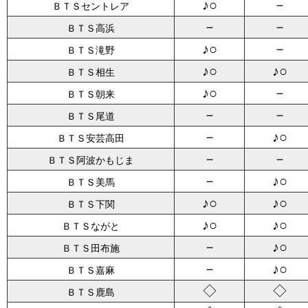
♪○
－
ＢＴＳセントレア
－
－
ＢＴＳ高浜
♪○
－
ＢＴＳ滝野
♪○
♪○
ＢＴＳ相生
♪○
－
ＢＴＳ朝来
－
－
ＢＴＳ尾道
－
♪○
ＢＴＳ安芸高田
－
－
ＢＴＳ阿波かもじま
－
♪○
ＢＴＳ美馬
♪○
♪○
ＢＴＳ下関
♪○
♪○
ＢＴＳながと
－
♪○
ＢＴＳ田布施
－
♪○
ＢＴＳ嘉麻
◇
◇
ＢＴＳ鹿島