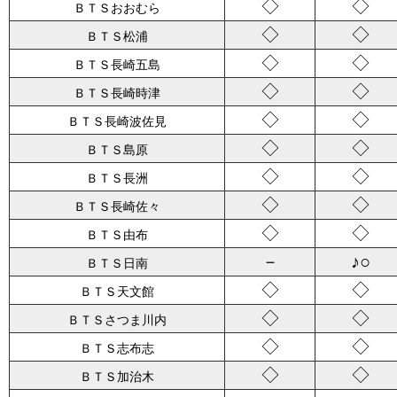
◇
◇
ＢＴＳおおむら
◇
◇
ＢＴＳ松浦
◇
◇
ＢＴＳ長崎五島
◇
◇
ＢＴＳ長崎時津
◇
◇
ＢＴＳ長崎波佐見
◇
◇
ＢＴＳ島原
◇
◇
ＢＴＳ長洲
◇
◇
ＢＴＳ長崎佐々
◇
◇
ＢＴＳ由布
－
♪○
ＢＴＳ日南
◇
◇
ＢＴＳ天文館
◇
◇
ＢＴＳさつま川内
◇
◇
ＢＴＳ志布志
◇
◇
ＢＴＳ加治木