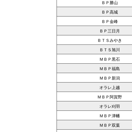
ＢＰ勝山
ＢＰ高城
ＢＰ金峰
ＢＰ三日月
ＢＴＳみやき
ＢＴＳ旭川
ＭＢＰ黒石
ＭＢＰ福島
ＭＢＰ新潟
オラレ上越
ＭＢＰ阿賀野
オラレ刈羽
ＭＢＰ津幡
ＭＢＰ双葉