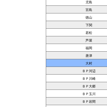
児島
宮島
徳山
下関
若松
芦屋
福岡
唐津
大村
ＢＰ河辺
ＢＰ川崎
ＢＰ大郷
ＢＰ玉川
ＢＰ岩間