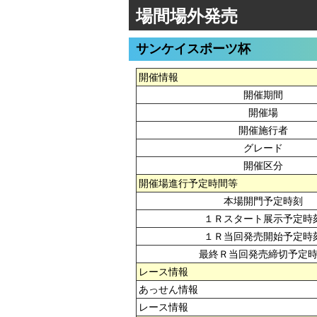
場間場外発売
サンケイスポーツ杯
開催情報
開催期間
開催場
開催施行者
グレード
開催区分
開催場進行予定時間等
本場開門予定時刻
１Ｒスタート展示予定時
１Ｒ当回発売開始予定時
最終Ｒ当回発売締切予定
レース情報
あっせん情報
レース情報