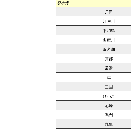
発売場
戸田
江戸川
平和島
多摩川
浜名湖
蒲郡
常滑
津
三国
びわこ
尼崎
鳴門
丸亀