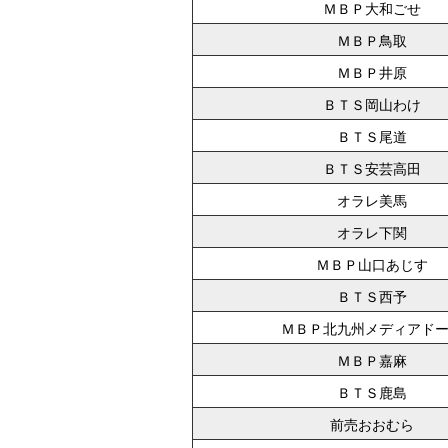
ＭＢＰ大和ごせ
ＭＢＰ鳥取
ＭＢＰ井原
ＢＴＳ岡山わけ
ＢＴＳ尾道
ＢＴＳ安芸高田
オラレ美馬
オラレ下関
ＭＢＰ山口あじす
ＢＴＳ西予
ＭＢＰ北九州メディアド
ＭＢＰ嘉麻
ＢＴＳ鹿島
前売おおむら