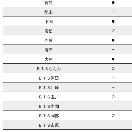
●
宮島
○
徳山
●
下関
○
若松
●
芦屋
－
唐津
●
大村
○
ＢＴＳなんぶ
○
ＢＴＳ河辺
－
ＢＴＳ川崎
○
ＢＴＳ玉川
－
ＢＴＳ岩間
○
ＢＴＳ岡部
－
ＢＴＳ市原