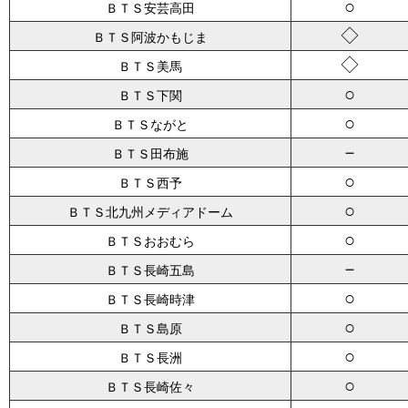
○
ＢＴＳ安芸高田
◇
ＢＴＳ阿波かもじま
◇
ＢＴＳ美馬
○
ＢＴＳ下関
○
ＢＴＳながと
－
ＢＴＳ田布施
○
ＢＴＳ西予
○
ＢＴＳ北九州メディアドーム
○
ＢＴＳおおむら
－
ＢＴＳ長崎五島
○
ＢＴＳ長崎時津
○
ＢＴＳ島原
○
ＢＴＳ長洲
○
ＢＴＳ長崎佐々