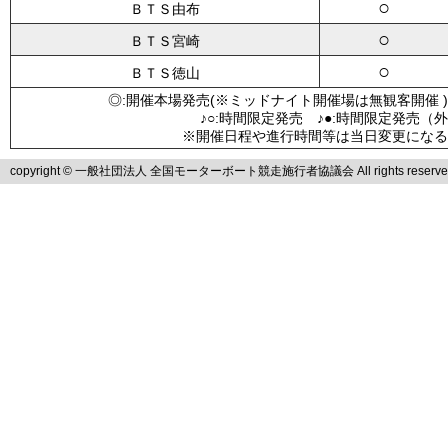
○
ＢＴＳ由布
○
ＢＴＳ宮崎
○
ＢＴＳ徳山
◎:開催本場発売(※ミッドナイト開催場は無観客開催 )
♪○:時間限定発売 ♪●:時間限定発売（
※開催日程や進行時間等は当日変更になる
copyright © 一般社団法人 全国モーターボート競走施行者協議会 All rights reserve