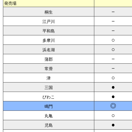
発売場
－
桐生
－
江戸川
－
平和島
○
多摩川
○
浜名湖
－
蒲郡
－
常滑
○
津
●
三国
●
びわこ
◎
鳴門
○
丸亀
●
児島