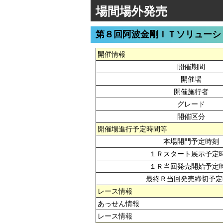
場間場外発売
第８回阿波金剛ＩＴソリューシ
開催情報
開催期間
開催場
開催施行者
グレード
開催区分
開催場進行予定時間等
本場開門予定時刻
１Ｒスタート展示予定
１Ｒ当回発売開始予定
最終Ｒ当回発売締切予定
レース情報
あっせん情報
レース情報