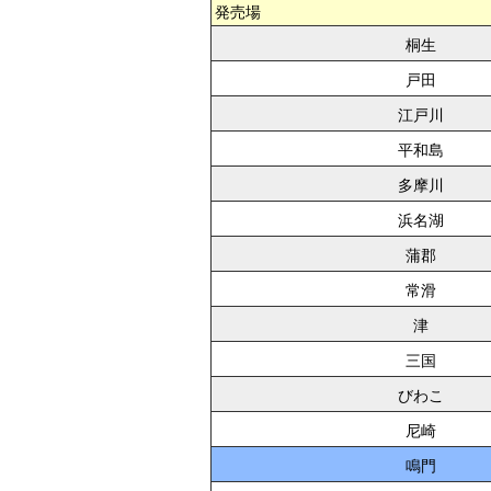
発売場
桐生
戸田
江戸川
平和島
多摩川
浜名湖
蒲郡
常滑
津
三国
びわこ
尼崎
鳴門