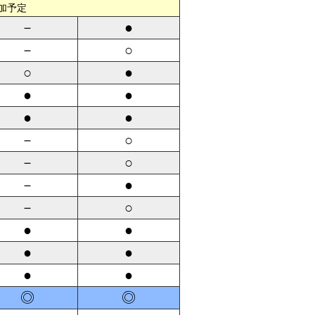
加予定
－
●
－
○
○
●
●
●
●
●
－
○
－
○
－
●
－
○
●
●
●
●
●
●
◎
◎