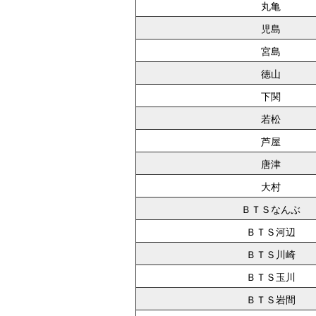
丸亀
児島
宮島
徳山
下関
若松
芦屋
唐津
大村
ＢＴＳなんぶ
ＢＴＳ河辺
ＢＴＳ川崎
ＢＴＳ玉川
ＢＴＳ岩間