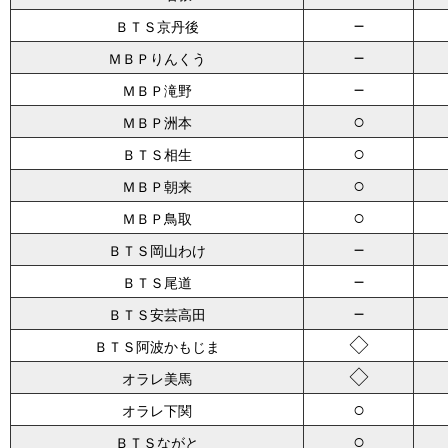
－
ＢＴＳ京丹後
－
ＭＢＰりんくう
－
ＭＢＰ滝野
○
ＭＢＰ洲本
○
ＢＴＳ相生
○
ＭＢＰ朝来
○
ＭＢＰ鳥取
－
ＢＴＳ岡山わけ
－
ＢＴＳ尾道
－
ＢＴＳ安芸高田
◇
ＢＴＳ阿波かもじま
◇
オラレ美馬
○
オラレ下関
○
ＢＴＳながと