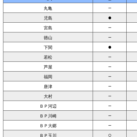
－
丸亀
●
児島
－
宮島
－
徳山
●
下関
－
若松
－
芦屋
－
福岡
－
唐津
－
大村
－
ＢＰ河辺
－
ＢＰ川崎
－
ＢＰ大郷
○
ＢＰ玉川