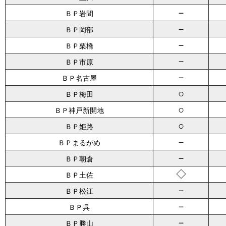
－
ＢＰ岩間
－
ＢＰ岡部
－
ＢＰ栗橋
－
ＢＰ市原
－
ＢＰ名古屋
○
ＢＰ梅田
○
ＢＰ神戸新開地
○
ＢＰ姫路
－
ＢＰまるがめ
－
ＢＰ朝倉
◇
ＢＰ土佐
－
ＢＰ松江
－
ＢＰ呉
－
ＢＰ勝山