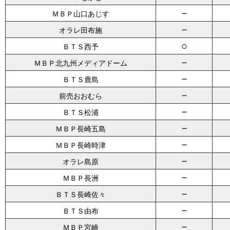
－
ＭＢＰ山口あじす
－
オラレ田布施
○
ＢＴＳ西予
－
ＭＢＰ北九州メディアドーム
－
ＢＴＳ鹿島
－
前売おおむら
－
ＢＴＳ松浦
－
ＭＢＰ長崎五島
－
ＭＢＰ長崎時津
－
オラレ島原
－
ＭＢＰ長洲
－
ＢＴＳ長崎佐々
－
ＢＴＳ由布
－
ＭＢＰ宮崎