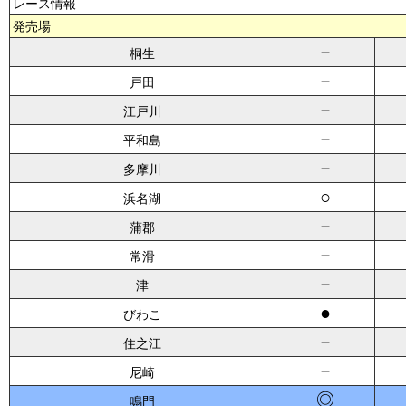
レース情報
発売場
－
桐生
－
戸田
－
江戸川
－
平和島
－
多摩川
○
浜名湖
－
蒲郡
－
常滑
－
津
●
びわこ
－
住之江
－
尼崎
◎
鳴門