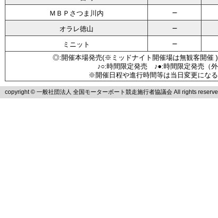
－
ＭＢＰさつま川内
－
オラレ徳山
－
ミニット
◎:開催本場発売(※ミッドナイト開催場は無観客開催 )
♪○:時間限定発売 ♪●:時間限定発売（
※開催日程や進行時間等は当日変更になる
copyright © 一般社団法人 全国モーターボート競走施行者協議会 All rights reserve