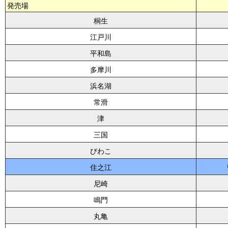
発売場
桐生
江戸川
平和島
多摩川
浜名湖
常滑
津
三国
びわこ
住之江
尼崎
鳴門
丸亀