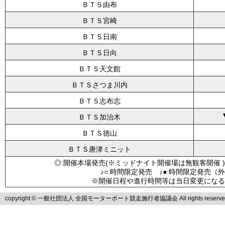
ＢＴＳ由布
ＢＴＳ宮崎
ＢＴＳ日南
ＢＴＳ日向
ＢＴＳ天文館
ＢＴＳさつま川内
ＢＴＳ志布志
ＢＴＳ加治木
ＢＴＳ徳山
ＢＴＳ唐津ミニット
◎:開催本場発売(※ミッドナイト開催場は無観客開催 )
♪○:時間限定発売 ♪●:時間限定発売（
※開催日程や進行時間等は当日変更になる
copyright © 一般社団法人 全国モーターボート競走施行者協議会 All rights reserve