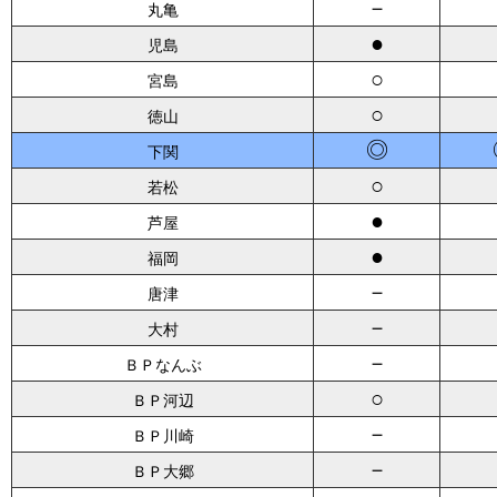
－
丸亀
●
児島
○
宮島
○
徳山
◎
下関
○
若松
●
芦屋
●
福岡
－
唐津
－
大村
－
ＢＰなんぶ
○
ＢＰ河辺
－
ＢＰ川崎
－
ＢＰ大郷