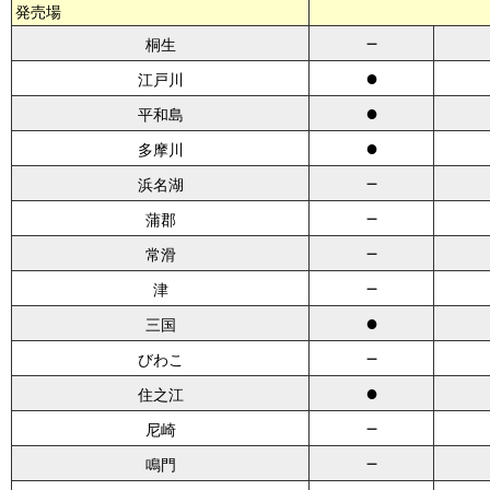
発売場
－
桐生
●
江戸川
●
平和島
●
多摩川
－
浜名湖
－
蒲郡
－
常滑
－
津
●
三国
－
びわこ
●
住之江
－
尼崎
－
鳴門