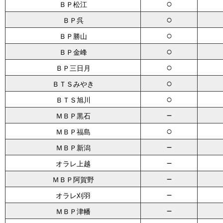
○
ＢＰ松江
○
ＢＰ呉
○
ＢＰ勝山
○
ＢＰ金峰
○
ＢＰ三日月
○
ＢＴＳみやき
○
ＢＴＳ旭川
－
ＭＢＰ黒石
○
ＭＢＰ福島
－
ＭＢＰ新潟
－
オラレ上越
－
ＭＢＰ阿賀野
－
オラレ刈羽
－
ＭＢＰ津幡