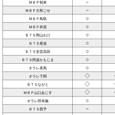
－
ＭＢＰ朝来
－
ＭＢＰ大和ごせ
○
ＭＢＰ鳥取
○
ＭＢＰ井原
○
ＢＴＳ岡山わけ
○
ＢＴＳ尾道
○
ＢＴＳ安芸高田
○
ＢＴＳ阿波かもじま
○
オラレ美馬
◇
オラレ下関
◇
ＢＴＳながと
◇
ＭＢＰ山口あじす
○
オラレ田布施
－
ＢＴＳ西予