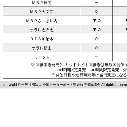
－
ＭＢＰ日向
○
ＭＢＰ天文館
▼○
ＭＢＰさつま川内
▼○
オラレ志布志
○
ＢＴＳ加治木
○
オラレ徳山
－
ミニット
◎:開催本場発売(※ミッドナイト開催場は無観客開催 )
♪○:時間限定発売 ♪●:時間限定発売（
※開催日程や進行時間等は当日変更になる
copyright © 一般社団法人 全国モーターボート競走施行者協議会 All rights reserve