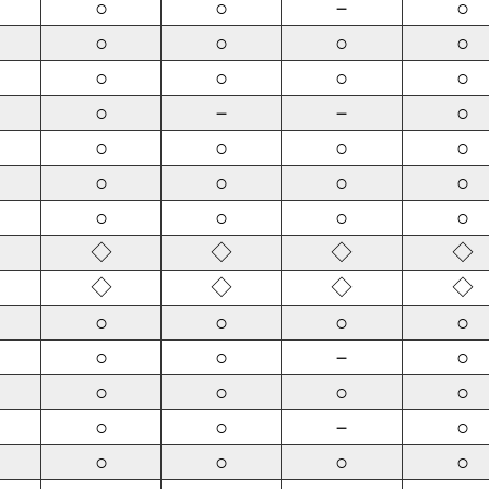
○
○
－
○
○
○
○
○
○
○
○
○
○
－
－
○
○
○
○
○
○
○
○
○
○
○
○
○
◇
◇
◇
◇
◇
◇
◇
◇
○
○
○
○
○
○
－
○
○
○
○
○
○
○
－
○
○
○
○
○