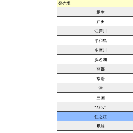
発売場
桐生
戸田
江戸川
平和島
多摩川
浜名湖
蒲郡
常滑
津
三国
びわこ
住之江
尼崎