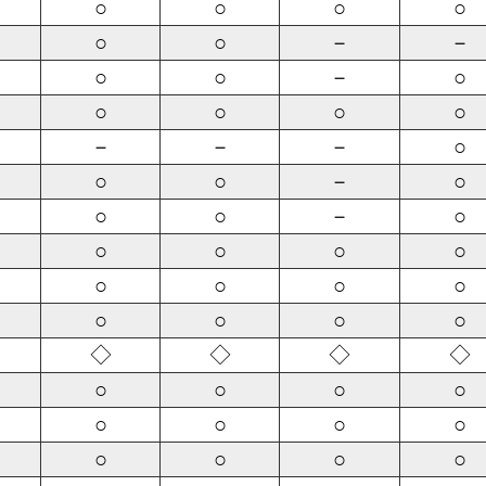
○
○
○
○
○
○
－
－
○
○
－
○
○
○
○
○
－
－
－
○
○
○
－
○
○
○
－
○
○
○
○
○
○
○
○
○
○
○
○
○
◇
◇
◇
◇
○
○
○
○
○
○
○
○
○
○
○
○