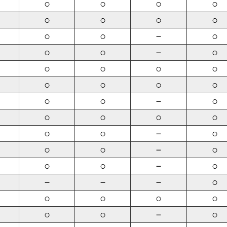
○
○
○
○
○
○
○
○
○
○
－
○
○
○
－
○
○
○
○
○
○
○
○
○
○
○
－
○
○
○
○
○
○
○
－
○
○
○
－
○
○
○
－
○
－
－
－
○
○
○
○
○
○
○
－
○