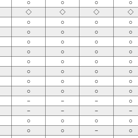
○
○
○
○
◇
◇
◇
◇
○
○
○
○
○
○
○
○
○
○
○
○
○
○
○
○
○
○
○
○
○
○
○
○
○
○
○
○
○
○
○
○
－
－
－
○
－
－
－
－
○
○
○
○
○
○
－
○