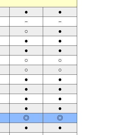
●
●
－
－
○
●
●
●
●
●
○
○
○
○
●
●
●
●
●
●
●
●
◎
◎
●
●