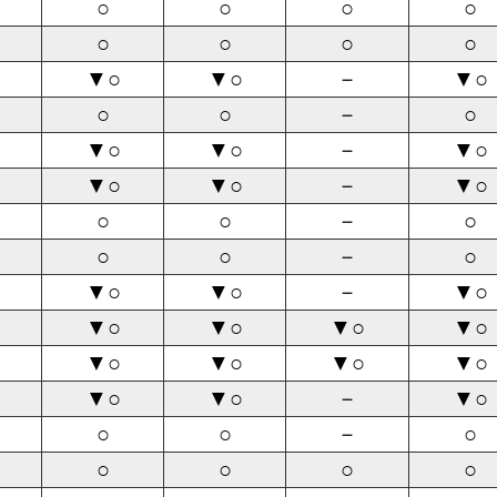
○
○
○
○
○
○
○
○
▼○
▼○
－
▼○
○
○
－
○
▼○
▼○
－
▼○
▼○
▼○
－
▼○
○
○
－
○
○
○
－
○
▼○
▼○
－
▼○
▼○
▼○
▼○
▼○
▼○
▼○
▼○
▼○
▼○
▼○
－
▼○
○
○
－
○
○
○
○
○