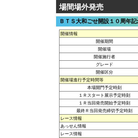
場間場外発売
ＢＴＳ大和ごせ開設１０周年記
開催情報
開催期間
開催場
開催施行者
グレード
開催区分
開催場進行予定時間等
本場開門予定時刻
１Ｒスタート展示予定時刻
１Ｒ当回発売開始予定時刻
最終Ｒ当回発売締切予定時刻
レース情報
あっせん情報
レース情報