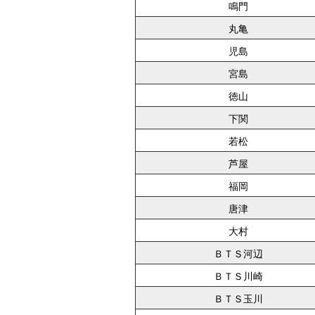
鳴門
丸亀
児島
宮島
徳山
下関
若松
芦屋
福岡
唐津
大村
ＢＴＳ河辺
ＢＴＳ川崎
ＢＴＳ玉川