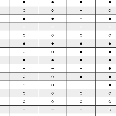
●
●
●
●
○
○
－
○
●
●
－
●
－
－
－
－
○
○
○
○
●
●
●
●
○
○
●
●
●
●
●
●
－
－
－
●
○
○
●
●
○
○
－
●
○
○
○
○
○
○
○
○
－
－
－
○