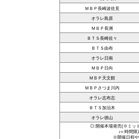
ＭＢＰ長崎波佐見
オラレ島原
ＭＢＰ長洲
ＢＴＳ長崎佐々
ＢＴＳ由布
オラレ日南
ＭＢＰ日向
ＭＢＰ天文館
ＭＢＰさつま川内
オラレ志布志
ＢＴＳ加治木
オラレ徳山
◎:開催本場発売(※ミッ
♪○:時間
※開催日程や