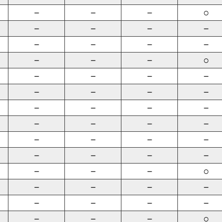
－
－
－
○
－
－
－
－
－
－
－
－
－
－
－
○
－
－
－
－
－
－
－
－
－
－
－
－
－
－
－
－
－
－
－
－
－
－
－
－
－
－
－
○
－
－
－
－
－
－
－
－
－
－
－
○