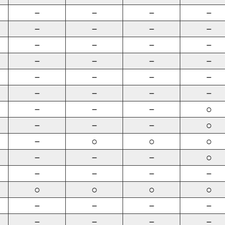
－
－
－
－
－
－
－
－
－
－
－
－
－
－
－
－
－
－
－
－
－
－
－
－
－
－
－
○
－
－
－
○
－
○
○
○
－
－
－
○
－
－
－
－
○
○
○
○
－
－
－
－
－
－
－
－