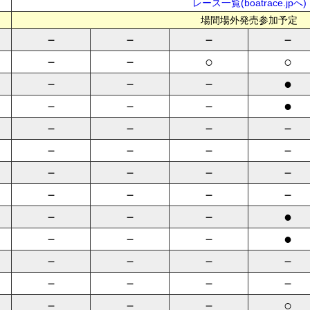
レース一覧(boatrace.jpへ)
場間場外発売参加予定
－
－
－
－
－
－
○
○
－
－
－
●
－
－
－
●
－
－
－
－
－
－
－
－
－
－
－
－
－
－
－
－
－
－
－
●
－
－
－
●
－
－
－
－
－
－
－
－
－
－
－
○