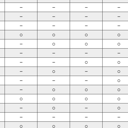
－
－
－
－
－
－
－
－
－
－
－
－
○
○
○
○
－
○
○
○
－
－
－
－
－
－
○
○
－
○
－
○
－
－
－
○
－
○
○
○
○
○
○
○
－
○
－
○
－
－
－
－
○
○
○
○