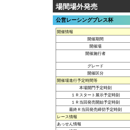
場間場外発売
公営レーシングプレス杯
開催情報
開催期間
開催場
開催施行者
グレード
開催区分
開催場進行予定時間等
本場開門予定時刻
１Ｒスタート展示予定時刻
１Ｒ当回発売開始予定時刻
最終Ｒ当回発売締切予定時刻
レース情報
あっせん情報