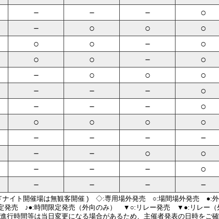
－
－
－
○
－
○
○
○
○
○
－
○
○
○
－
○
－
○
○
○
－
－
－
○
－
－
－
○
○
○
○
○
－
－
－
－
－
－
○
○
－
－
－
○
－
－
－
－
ドナイト開催場は無観客開催 ) ◇:専用場外発売 ○:場間場外発売 ●:
限定発売 ♪●:時間限定発売（外向のみ） ▼○:リレー発売 ▼●:リレー
進行時間等は当日変更になる場合があるため、主催者発表の日時をご確