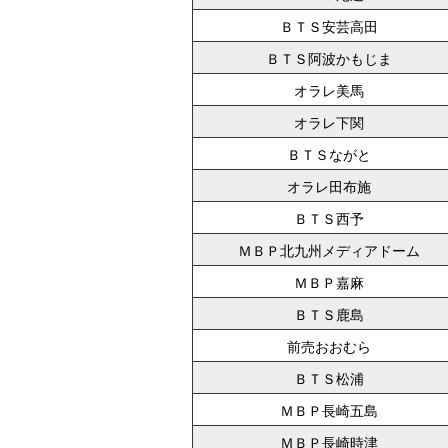
ＢＴＳ安芸高田
ＢＴＳ阿波かもじま
オラレ美馬
オラレ下関
ＢＴＳながと
オラレ田布施
ＢＴＳ西予
ＭＢＰ北九州メディアドーム
ＭＢＰ嘉麻
ＢＴＳ鹿島
前売おおむら
ＢＴＳ松浦
ＭＢＰ長崎五島
ＭＢＰ長崎時津