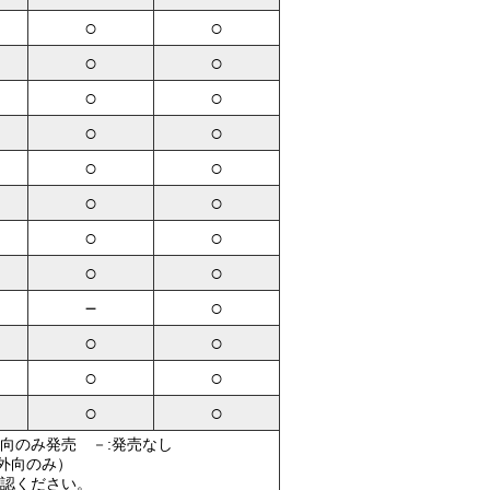
○
○
○
○
○
○
○
○
○
○
○
○
○
○
○
○
－
○
○
○
○
○
○
○
外向のみ発売 －:発売なし
（外向のみ）
認ください。