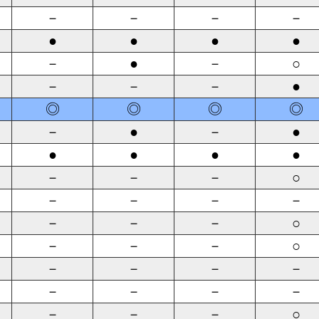
－
－
－
－
●
●
●
●
－
●
－
○
－
－
－
●
◎
◎
◎
◎
－
●
－
●
●
●
●
●
－
－
－
○
－
－
－
－
－
－
－
○
－
－
－
○
－
－
－
－
－
－
－
－
－
－
－
○