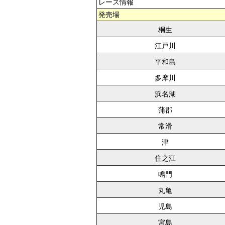
レース情報
発売場
桐生
江戸川
平和島
多摩川
浜名湖
蒲郡
常滑
津
住之江
鳴門
丸亀
児島
宮島