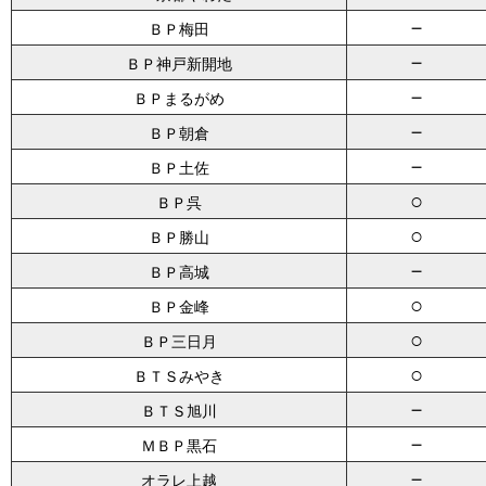
－
ＢＰ梅田
－
ＢＰ神戸新開地
－
ＢＰまるがめ
－
ＢＰ朝倉
－
ＢＰ土佐
○
ＢＰ呉
○
ＢＰ勝山
－
ＢＰ高城
○
ＢＰ金峰
○
ＢＰ三日月
○
ＢＴＳみやき
－
ＢＴＳ旭川
－
ＭＢＰ黒石
－
オラレ上越