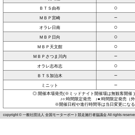
○
ＢＴＳ由布
－
ＭＢＰ宮崎
○
オラレ日南
○
ＭＢＰ日向
○
ＭＢＰ天文館
－
ＭＢＰさつま川内
○
オラレ志布志
－
ＢＴＳ加治木
－
ミニット
◎:開催本場発売(※ミッドナイト開催場は無観客開催 )
♪○:時間限定発売 ♪●:時間限定発売（
※開催日程や進行時間等は当日変更になる
copyright © 一般社団法人 全国モーターボート競走施行者協議会 All rights reserve