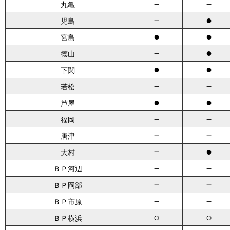
－
－
丸亀
－
●
児島
●
●
宮島
－
●
徳山
●
●
下関
－
－
若松
●
●
芦屋
－
－
福岡
－
－
唐津
－
●
大村
－
－
ＢＰ河辺
－
－
ＢＰ岡部
－
－
ＢＰ市原
○
○
ＢＰ横浜