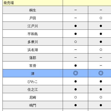
発売場
－
－
桐生
－
○
戸田
●
●
江戸川
●
●
平和島
○
●
多摩川
－
○
浜名湖
－
－
蒲郡
●
－
常滑
◎
◎
津
●
●
びわこ
●
●
住之江
○
○
尼崎
●
●
鳴門