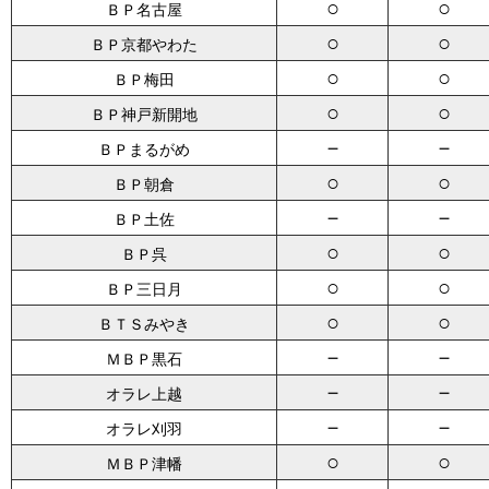
○
○
ＢＰ名古屋
○
○
ＢＰ京都やわた
○
○
ＢＰ梅田
○
○
ＢＰ神戸新開地
－
－
ＢＰまるがめ
○
○
ＢＰ朝倉
－
－
ＢＰ土佐
○
○
ＢＰ呉
○
○
ＢＰ三日月
○
○
ＢＴＳみやき
－
－
ＭＢＰ黒石
－
－
オラレ上越
－
－
オラレ刈羽
○
○
ＭＢＰ津幡