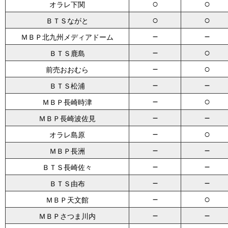
○
○
オラレ下関
○
○
ＢＴＳながと
－
－
ＭＢＰ北九州メディアドーム
－
○
ＢＴＳ鹿島
－
○
前売おおむら
－
－
ＢＴＳ松浦
－
○
ＭＢＰ長崎時津
－
－
ＭＢＰ長崎波佐見
－
○
オラレ島原
－
－
ＭＢＰ長洲
－
－
ＢＴＳ長崎佐々
－
－
ＢＴＳ由布
－
○
ＭＢＰ天文館
－
－
ＭＢＰさつま川内