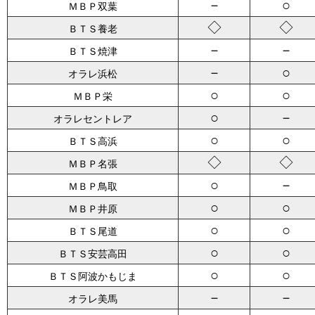
－
○
ＭＢＰ双葉
◇
◇
ＢＴＳ養老
－
－
ＢＴＳ焼津
－
○
オラレ浜松
○
○
ＭＢＰ栄
○
－
オラレセントレア
○
○
ＢＴＳ高浜
◇
◇
ＭＢＰ名張
○
－
ＭＢＰ鳥取
○
○
ＭＢＰ井原
○
○
ＢＴＳ尾道
○
○
ＢＴＳ安芸高田
○
○
ＢＴＳ阿波かもじま
－
－
オラレ美馬