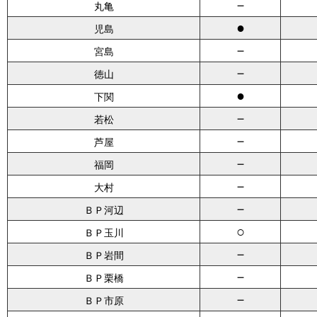
－
丸亀
●
児島
－
宮島
－
徳山
●
下関
－
若松
－
芦屋
－
福岡
－
大村
－
ＢＰ河辺
○
ＢＰ玉川
－
ＢＰ岩間
－
ＢＰ栗橋
－
ＢＰ市原