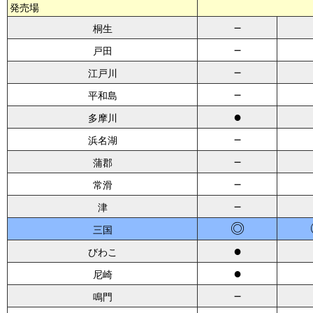
発売場
－
桐生
－
戸田
－
江戸川
－
平和島
●
多摩川
－
浜名湖
－
蒲郡
－
常滑
－
津
◎
三国
●
びわこ
●
尼崎
－
鳴門