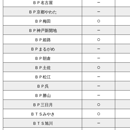
－
ＢＰ名古屋
－
ＢＰ京都やわた
○
ＢＰ梅田
－
ＢＰ神戸新開地
○
ＢＰ姫路
－
ＢＰまるがめ
－
ＢＰ朝倉
○
ＢＰ土佐
－
ＢＰ松江
－
ＢＰ呉
－
ＢＰ勝山
○
ＢＰ三日月
○
ＢＴＳみやき
－
ＢＴＳ旭川