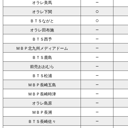
－
オラレ美馬
○
オラレ下関
○
ＢＴＳながと
－
オラレ田布施
－
ＢＴＳ西予
－
ＭＢＰ北九州メディアドーム
－
ＢＴＳ鹿島
－
前売おおむら
－
ＢＴＳ松浦
－
ＭＢＰ長崎五島
－
ＭＢＰ長崎時津
－
オラレ島原
－
ＭＢＰ長洲
－
ＢＴＳ長崎佐々