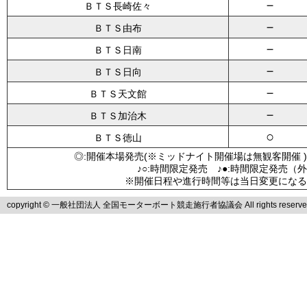
－
ＢＴＳ長崎佐々
－
ＢＴＳ由布
－
ＢＴＳ日南
－
ＢＴＳ日向
－
ＢＴＳ天文館
－
ＢＴＳ加治木
○
ＢＴＳ徳山
◎:開催本場発売(※ミッドナイト開催場は無観客開催 )
♪○:時間限定発売 ♪●:時間限定発売（
※開催日程や進行時間等は当日変更になる
copyright © 一般社団法人 全国モーターボート競走施行者協議会 All rights reserve