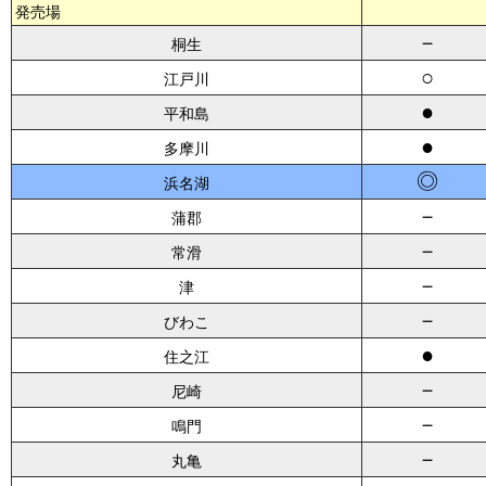
発売場
－
桐生
○
江戸川
●
平和島
●
多摩川
◎
浜名湖
－
蒲郡
－
常滑
－
津
－
びわこ
●
住之江
－
尼崎
－
鳴門
－
丸亀