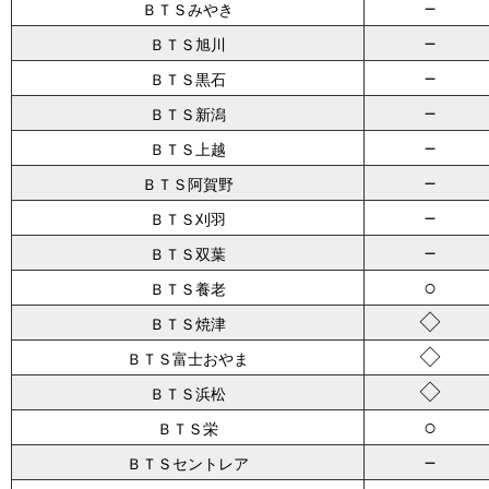
－
ＢＴＳみやき
－
ＢＴＳ旭川
－
ＢＴＳ黒石
－
ＢＴＳ新潟
－
ＢＴＳ上越
－
ＢＴＳ阿賀野
－
ＢＴＳ刈羽
－
ＢＴＳ双葉
○
ＢＴＳ養老
◇
ＢＴＳ焼津
◇
ＢＴＳ富士おやま
◇
ＢＴＳ浜松
○
ＢＴＳ栄
－
ＢＴＳセントレア