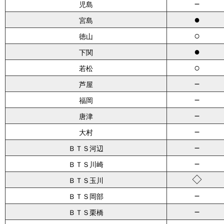
－
児島
●
宮島
○
徳山
●
下関
○
若松
－
芦屋
－
福岡
－
唐津
－
大村
－
ＢＴＳ河辺
－
ＢＴＳ川崎
◇
ＢＴＳ玉川
－
ＢＴＳ岡部
－
ＢＴＳ栗橋