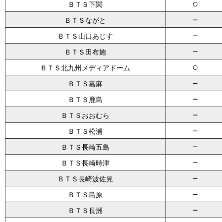
○
ＢＴＳ下関
－
ＢＴＳながと
－
ＢＴＳ山口あじす
－
ＢＴＳ田布施
○
ＢＴＳ北九州メディアドーム
－
ＢＴＳ嘉麻
－
ＢＴＳ鹿島
－
ＢＴＳおおむら
－
ＢＴＳ松浦
－
ＢＴＳ長崎五島
－
ＢＴＳ長崎時津
－
ＢＴＳ長崎波佐見
－
ＢＴＳ島原
－
ＢＴＳ長洲