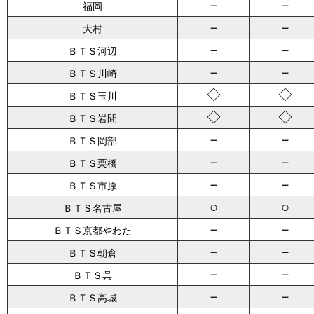
－
－
福岡
－
－
大村
－
－
ＢＴＳ河辺
－
－
ＢＴＳ川崎
◇
◇
ＢＴＳ玉川
◇
◇
ＢＴＳ岩間
－
－
ＢＴＳ岡部
－
－
ＢＴＳ栗橋
－
－
ＢＴＳ市原
○
○
ＢＴＳ名古屋
－
－
ＢＴＳ京都やわた
－
－
ＢＴＳ朝倉
－
－
ＢＴＳ呉
－
－
ＢＴＳ高城