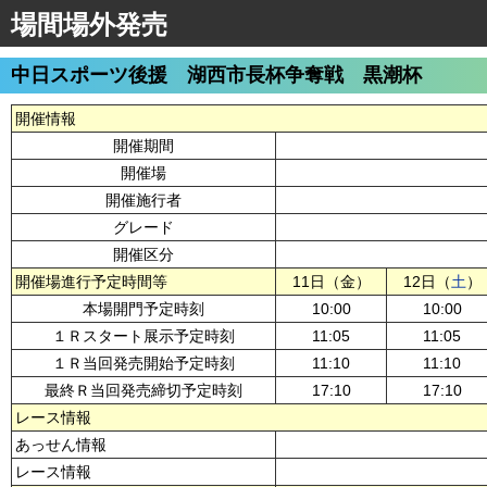
場間場外発売
中日スポーツ後援 湖西市長杯争奪戦 黒潮杯
開催情報
開催期間
開催場
開催施行者
グレード
開催区分
開催場進行予定時間等
11日（金）
12日（
土
）
本場開門予定時刻
10:00
10:00
１Ｒスタート展示予定時刻
11:05
11:05
１Ｒ当回発売開始予定時刻
11:10
11:10
最終Ｒ当回発売締切予定時刻
17:10
17:10
レース情報
あっせん情報
レース情報