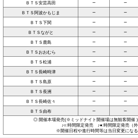
－
－
ＢＴＳ安芸高田
－
－
ＢＴＳ阿波かもじま
－
－
ＢＴＳ下関
－
－
ＢＴＳながと
－
－
ＢＴＳ鹿島
－
－
ＢＴＳおおむら
－
－
ＢＴＳ松浦
－
－
ＢＴＳ長崎時津
－
－
ＢＴＳ島原
－
－
ＢＴＳ長洲
－
－
ＢＴＳ長崎佐々
－
－
ＢＴＳ由布
◎:開催本場発売(※ミッドナイト開催場は無観客開催 )
♪○:時間限定発売 ♪●:時間限定発売（
※開催日程や進行時間等は当日変更になる