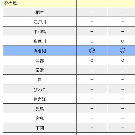
発売場
－
－
桐生
－
－
江戸川
－
－
平和島
○
○
多摩川
◎
◎
浜名湖
○
○
蒲郡
－
－
常滑
－
－
津
－
－
びわこ
－
－
住之江
－
－
児島
－
－
宮島
－
－
下関