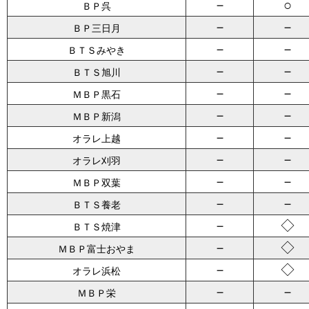
－
○
ＢＰ呉
－
－
ＢＰ三日月
－
－
ＢＴＳみやき
－
－
ＢＴＳ旭川
－
－
ＭＢＰ黒石
－
－
ＭＢＰ新潟
－
－
オラレ上越
－
－
オラレ刈羽
－
－
ＭＢＰ双葉
－
－
ＢＴＳ養老
－
◇
ＢＴＳ焼津
－
◇
ＭＢＰ富士おやま
－
◇
オラレ浜松
－
－
ＭＢＰ栄