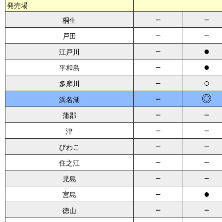
発売場
－
－
桐生
－
－
戸田
－
●
江戸川
－
●
平和島
－
○
多摩川
－
◎
浜名湖
－
－
蒲郡
－
－
津
－
－
びわこ
－
－
住之江
－
－
児島
－
●
宮島
－
－
徳山