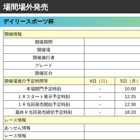
場間場外発売
デイリースポーツ杯
開催情報
開催期間
開催場
開催施行者
グレード
開催区分
開催場進行予定時間等
4日（
日
）
5日（月
本場開門予定時刻
－
10:00
１Ｒスタート展示予定時刻
－
12:25
１Ｒ当回発売開始予定時刻
－
12:30
最終Ｒ当回発売締切予定時刻
－
18:20
レース情報
あっせん情報
レース情報