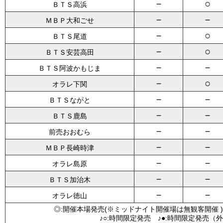
－
○
ＢＴＳ高浜
－
－
ＭＢＰ大和ごせ
－
○
ＢＴＳ尾道
－
○
ＢＴＳ安芸高田
－
－
ＢＴＳ阿波かもじま
－
○
オラレ下関
－
－
ＢＴＳながと
－
－
ＢＴＳ鹿島
－
－
前売おおむら
－
－
ＭＢＰ長崎時津
－
－
オラレ島原
－
－
ＢＴＳ加治木
－
－
オラレ徳山
◎:開催本場発売(※ミッドナイト開催場は無観客開催 )
♪○:時間限定発売 ♪●:時間限定発売（