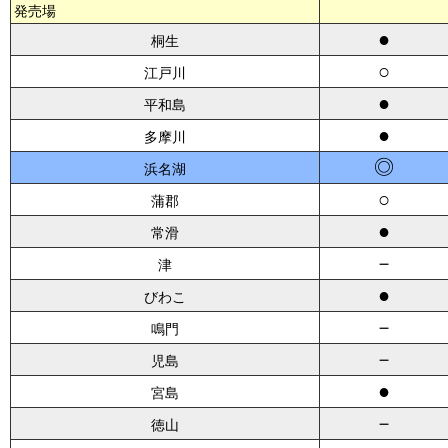
発売場
●
桐生
○
江戸川
●
平和島
●
多摩川
◎
浜名湖
○
蒲郡
●
常滑
－
津
●
びわこ
－
鳴門
－
児島
●
宮島
－
徳山