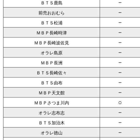
－
ＢＴＳ鹿島
－
前売おおむら
－
ＢＴＳ松浦
－
ＭＢＰ長崎時津
－
ＭＢＰ長崎波佐見
－
オラレ島原
－
ＭＢＰ長洲
－
ＢＴＳ長崎佐々
－
ＢＴＳ由布
－
ＭＢＰ天文館
○
ＭＢＰさつま川内
－
オラレ志布志
－
ＢＴＳ加治木
－
オラレ徳山