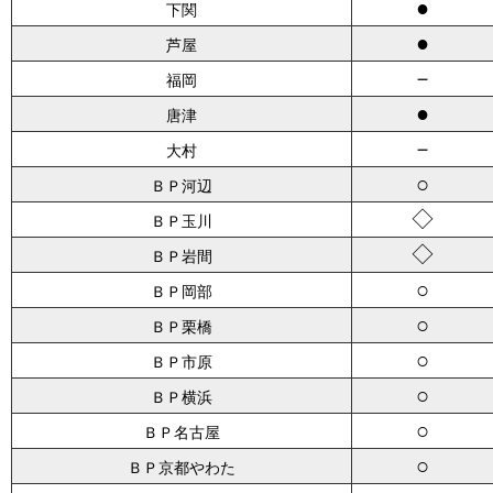
●
下関
●
芦屋
－
福岡
●
唐津
－
大村
○
ＢＰ河辺
◇
ＢＰ玉川
◇
ＢＰ岩間
○
ＢＰ岡部
○
ＢＰ栗橋
○
ＢＰ市原
○
ＢＰ横浜
○
ＢＰ名古屋
○
ＢＰ京都やわた