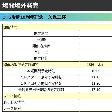
場間場外発売
BTS岩間19周年記念 久保工杯
開催情報
開催期間
開催場
開催施行者
グレード
開催区分
開催場進行予定時間等
18日（木）
本場開門予定時刻
10:00
１Ｒスタート展示予定時刻
11:15
１Ｒ当回発売開始予定時刻
11:20
最終Ｒ当回発売締切予定時刻
17:10
レース情報
あっせん情報
レース情報