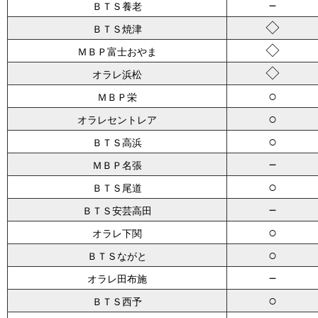
－
ＢＴＳ養老
◇
ＢＴＳ焼津
◇
ＭＢＰ富士おやま
◇
オラレ浜松
○
ＭＢＰ栄
○
オラレセントレア
○
ＢＴＳ高浜
－
ＭＢＰ名張
○
ＢＴＳ尾道
－
ＢＴＳ安芸高田
○
オラレ下関
○
ＢＴＳながと
－
オラレ田布施
○
ＢＴＳ西予