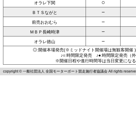
○
オラレ下関
－
ＢＴＳながと
－
前売おおむら
－
ＭＢＰ長崎時津
－
オラレ徳山
◎:開催本場発売(※ミッドナイト開催場は無観客開催 )
♪○:時間限定発売 ♪●:時間限定発売（
※開催日程や進行時間等は当日変更になる
copyright © 一般社団法人 全国モーターボート競走施行者協議会 All rights reserve