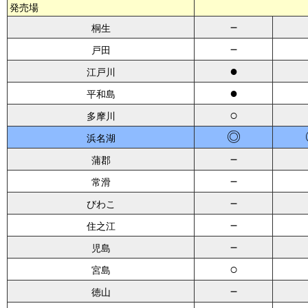
発売場
－
桐生
－
戸田
●
江戸川
●
平和島
○
多摩川
◎
浜名湖
－
蒲郡
－
常滑
－
びわこ
－
住之江
－
児島
○
宮島
－
徳山