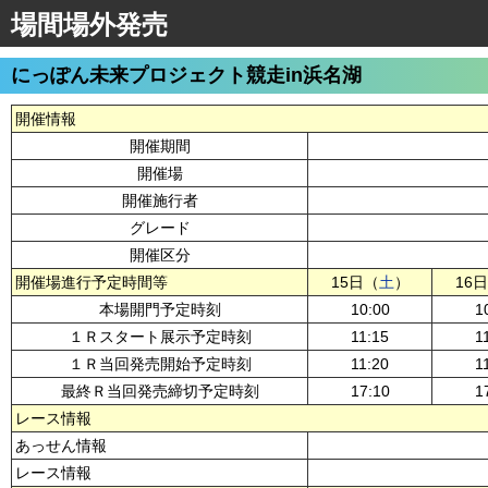
場間場外発売
にっぽん未来プロジェクト競走in浜名湖
開催情報
開催期間
開催場
開催施行者
グレード
開催区分
開催場進行予定時間等
15日（
土
）
16
本場開門予定時刻
10:00
1
１Ｒスタート展示予定時刻
11:15
1
１Ｒ当回発売開始予定時刻
11:20
1
最終Ｒ当回発売締切予定時刻
17:10
1
レース情報
あっせん情報
レース情報