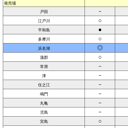
発売場
－
戸田
○
江戸川
●
平和島
○
多摩川
◎
浜名湖
○
蒲郡
－
常滑
－
津
－
住之江
－
鳴門
－
丸亀
－
児島
○
宮島