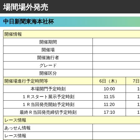
場間場外発売
中日新聞東海本社杯
開催情報
開催期間
開催場
開催施行者
グレード
開催区分
開催場進行予定時間等
6日（木）
7
本場開門予定時刻
10:00
1
１Ｒスタート展示予定時刻
11:15
1
１Ｒ当回発売開始予定時刻
11:20
1
最終Ｒ当回発売締切予定時刻
17:10
1
レース情報
あっせん情報
レース情報