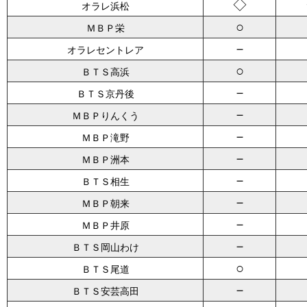
◇
オラレ浜松
○
ＭＢＰ栄
－
オラレセントレア
○
ＢＴＳ高浜
－
ＢＴＳ京丹後
－
ＭＢＰりんくう
－
ＭＢＰ滝野
－
ＭＢＰ洲本
－
ＢＴＳ相生
－
ＭＢＰ朝来
－
ＭＢＰ井原
－
ＢＴＳ岡山わけ
○
ＢＴＳ尾道
－
ＢＴＳ安芸高田