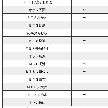
－
ＢＴＳ阿波かもじま
○
オラレ下関
－
ＢＴＳながと
－
ＢＴＳ鹿島
－
前売おおむら
－
ＢＴＳ松浦
－
ＭＢＰ長崎時津
－
オラレ島原
－
ＭＢＰ長洲
－
ＢＴＳ長崎佐々
－
ＢＴＳ由布
－
ＭＢＰ天文館
－
ＢＴＳ加治木
－
オラレ徳山