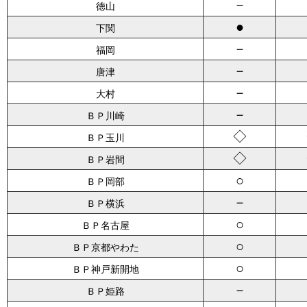
－
徳山
●
下関
－
福岡
－
唐津
－
大村
－
ＢＰ川崎
◇
ＢＰ玉川
◇
ＢＰ岩間
○
ＢＰ岡部
－
ＢＰ横浜
○
ＢＰ名古屋
○
ＢＰ京都やわた
○
ＢＰ神戸新開地
－
ＢＰ姫路